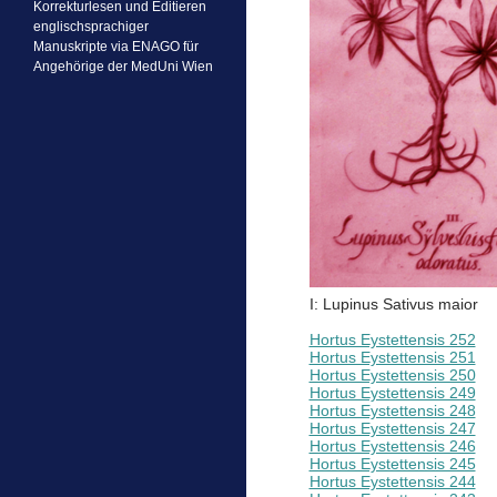
Korrekturlesen und Editieren
englischsprachiger
Manuskripte via ENAGO für
Angehörige der MedUni Wien
I: Lupinus Sativus maior
Project by Margrit Hartl
Hortus Eystettensis 252
Hortus Eystettensis 251
Hortus Eystettensis 250
Hortus Eystettensis 249
Hortus Eystettensis 248
Hortus Eystettensis 247
Hortus Eystettensis 246
Hortus Eystettensis 245
Hortus Eystettensis 244