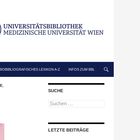
BIOBIBLIOGRAFISCHES LEXIKON A-Z
INFOS ZUM BBL
E
,
SUCHE
Suchen
nach:
LETZTE BEITRÄGE