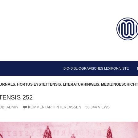
ZUM INHALT SPRINGEN
BIO-BIBLIOGRAFISCHES LEXIKON/LISTE
OURNALS
,
HORTUS EYSTETTENSIS
,
LITERATURHINWEIS
,
MEDIZINGESCHICHT
ENSIS 252
UB_ADMIN
KOMMENTAR HINTERLASSEN
50.344 VIEWS