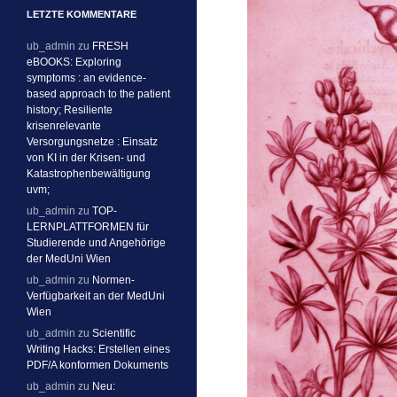
LETZTE KOMMENTARE
ub_admin
zu
FRESH
eBOOKS: Exploring
symptoms : an evidence-
based approach to the patient
history; Resiliente
krisenrelevante
Versorgungsnetze : Einsatz
von KI in der Krisen- und
Katastrophenbewältigung
uvm;
ub_admin
zu
TOP-
LERNPLATTFORMEN für
Studierende und Angehörige
der MedUni Wien
ub_admin
zu
Normen-
Verfügbarkeit an der MedUni
Wien
ub_admin
zu
Scientific
Writing Hacks: Erstellen eines
PDF/A konformen Dokuments
ub_admin
zu
Neu: