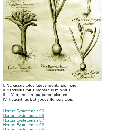
I: Narcissus totus luteus montanus maior
II:Narcissus totus montanus minimus
III: ..Vernum floro purpureo plenum
IV: Hyacinthus Botryodes floribus albis
Hortus Eystettensis 09
Hortus Eystettensis 08
Hortus Eystettensis 07
Hortus Eystettensis 06
Hortus Eystettensis 05