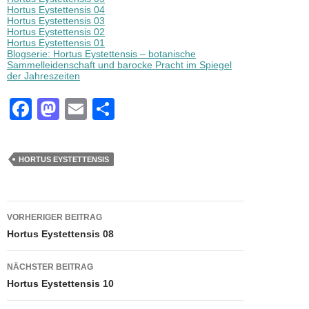
Hortus Eystettensis 04
Hortus Eystettensis 03
Hortus Eystettensis 02
Hortus Eystettensis 01
Blogserie: Hortus Eystettensis – botanische
Sammelleidenschaft und barocke Pracht im Spiegel
der Jahreszeiten
F
M
E
T
a
a
m
eil
c
st
ail
e
HORTUS EYSTETTENSIS
e
o
n
b
d
Beitragsnavigation
o
o
VORHERIGER BEITRAG
Hortus Eystettensis 08
o
n
k
NÄCHSTER BEITRAG
Hortus Eystettensis 10