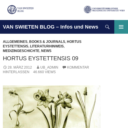
Suchen
VAN SWIETEN BLOG – Infos und News
ZUM
INHALT
PRIMÄ
SPRINGEN
MENÜ
ALLGEMEINES
,
BOOKS & JOURNALS
,
HORTUS
EYSTETTENSIS
,
LITERATURHINWEIS
,
MEDIZINGESCHICHTE
,
NEWS
HORTUS EYSTETTENSIS 09
28. MÄRZ 2012
UB_ADMIN
KOMMENTAR
HINTERLASSEN
46.660 VIEWS