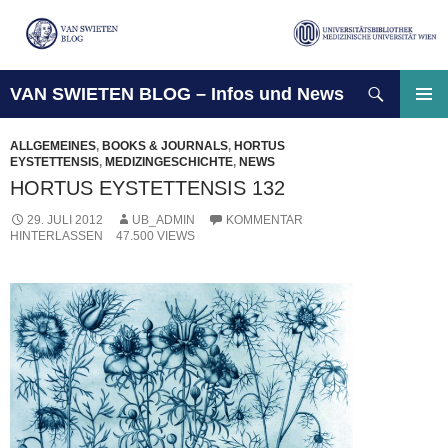
Suchen
VAN SWIETEN BLOG – Infos und News
ZUM
INHALT
PRIMÄ
SPRINGEN
MENÜ
ALLGEMEINES
,
BOOKS & JOURNALS
,
HORTUS
EYSTETTENSIS
,
MEDIZINGESCHICHTE
,
NEWS
HORTUS EYSTETTENSIS 132
29. JULI 2012
UB_ADMIN
KOMMENTAR
HINTERLASSEN
47.500 VIEWS