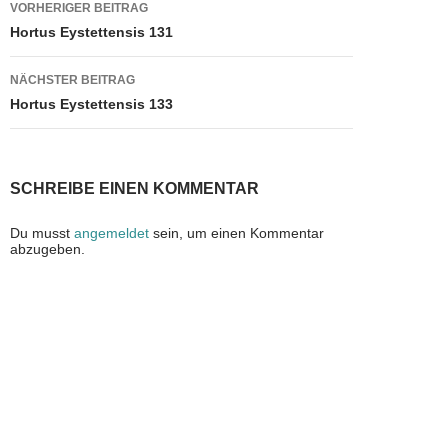
Beitragsnavigation
o
o
VORHERIGER BEITRAG
Hortus Eystettensis 131
o
n
k
NÄCHSTER BEITRAG
Hortus Eystettensis 133
SCHREIBE EINEN KOMMENTAR
Du musst
angemeldet
sein, um einen Kommentar
abzugeben.