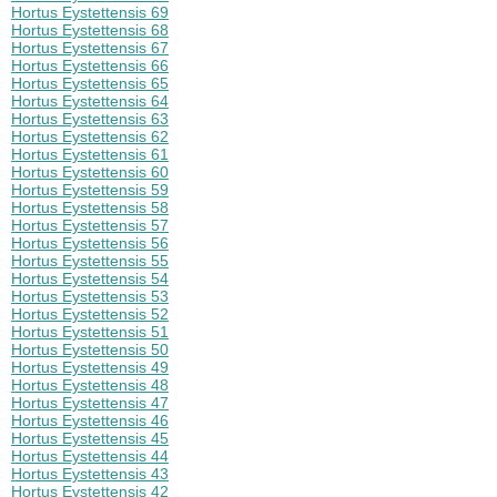
Hortus Eystettensis 69
Hortus Eystettensis 68
Hortus Eystettensis 67
Hortus Eystettensis 66
Hortus Eystettensis 65
Hortus Eystettensis 64
Hortus Eystettensis 63
Hortus Eystettensis 62
Hortus Eystettensis 61
Hortus Eystettensis 60
Hortus Eystettensis 59
Hortus Eystettensis 58
Hortus Eystettensis 57
Hortus Eystettensis 56
Hortus Eystettensis 55
Hortus Eystettensis 54
Hortus Eystettensis 53
Hortus Eystettensis 52
Hortus Eystettensis 51
Hortus Eystettensis 50
Hortus Eystettensis 49
Hortus Eystettensis 48
Hortus Eystettensis 47
Hortus Eystettensis 46
Hortus Eystettensis 45
Hortus Eystettensis 44
Hortus Eystettensis 43
Hortus Eystettensis 42