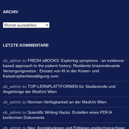
ARCHIV
Archiv
LETZTE KOMMENTARE
ub_admin
zu
FRESH eBOOKS: Exploring symptoms : an evidence-
based approach to the patient history; Resiliente krisenrelevante
Versorgungsnetze : Einsatz von KI in der Krisen- und
Katastrophenbewältigung uvm;
ub_admin
zu
TOP-LERNPLATTFORMEN für Studierende und
Angehörige der MedUni Wien
ub_admin
zu
Normen-Verfügbarkeit an der MedUni Wien
ub_admin
zu
Scientific Writing Hacks: Erstellen eines PDF/A
konformen Dokuments
ub_admin
zu
Neu: Korrekturlesen und Editieren englischsprachiger