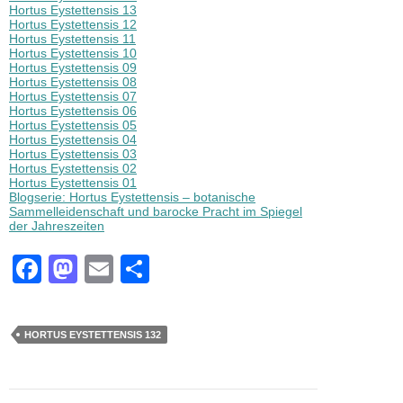
Hortus Eystettensis 13
Hortus Eystettensis 12
Hortus Eystettensis 11
Hortus Eystettensis 10
Hortus Eystettensis 09
Hortus Eystettensis 08
Hortus Eystettensis 07
Hortus Eystettensis 06
Hortus Eystettensis 05
Hortus Eystettensis 04
Hortus Eystettensis 03
Hortus Eystettensis 02
Hortus Eystettensis 01
Blogserie: Hortus Eystettensis – botanische
Sammelleidenschaft und barocke Pracht im Spiegel
der Jahreszeiten
F
M
E
T
a
a
m
eil
c
st
ail
e
HORTUS EYSTETTENSIS 132
e
o
n
b
d