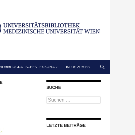
BIOBIBLIOGRAFISCHES LEXIKON A-Z
INFOS ZUM BBL
E
,
SUCHE
Suchen
nach:
LETZTE BEITRÄGE