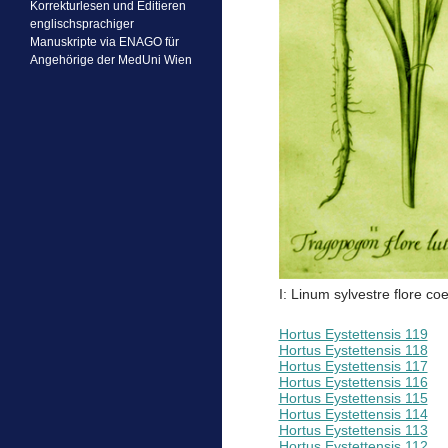
Korrekturlesen und Editieren
englischsprachiger
Manuskripte via ENAGO für
Angehörige der MedUni Wien
I: Linum sylvestre flore co
Hortus Eystettensis 119
Hortus Eystettensis 118
Hortus Eystettensis 117
Hortus Eystettensis 116
Hortus Eystettensis 115
Hortus Eystettensis 114
Hortus Eystettensis 113
Hortus Eystettensis 112