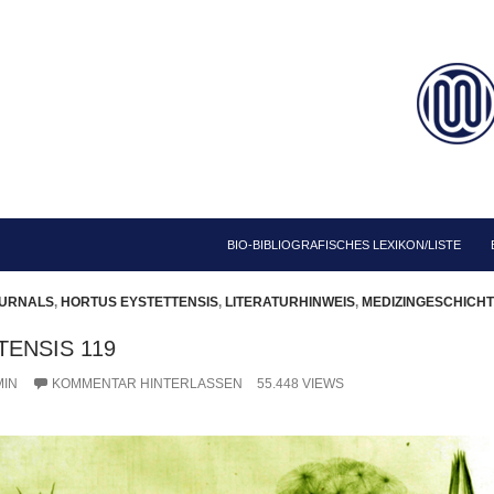
ZUM INHALT SPRINGEN
BIO-BIBLIOGRAFISCHES LEXIKON/LISTE
OURNALS
,
HORTUS EYSTETTENSIS
,
LITERATURHINWEIS
,
MEDIZINGESCHICHT
ENSIS 119
IN
KOMMENTAR HINTERLASSEN
55.448 VIEWS