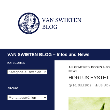
Suchen
VAN SWIETEN BLOG – Infos und News
KATEGORIEN
ALLGEMEINES
,
BOOKS & J
NEWS
Kategorien
HORTUS EYSTETT
16. JULI 2012
UB_ADM
ARCHIV
Archiv