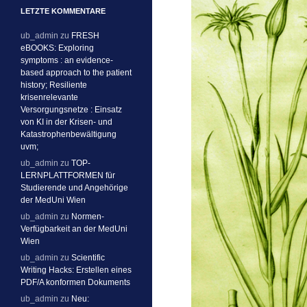
LETZTE KOMMENTARE
ub_admin
zu
FRESH
eBOOKS: Exploring
symptoms : an evidence-
based approach to the patient
history; Resiliente
krisenrelevante
Versorgungsnetze : Einsatz
von KI in der Krisen- und
Katastrophenbewältigung
uvm;
ub_admin
zu
TOP-
LERNPLATTFORMEN für
Studierende und Angehörige
der MedUni Wien
ub_admin
zu
Normen-
Verfügbarkeit an der MedUni
Wien
ub_admin
zu
Scientific
Writing Hacks: Erstellen eines
PDF/A konformen Dokuments
ub_admin
zu
Neu: