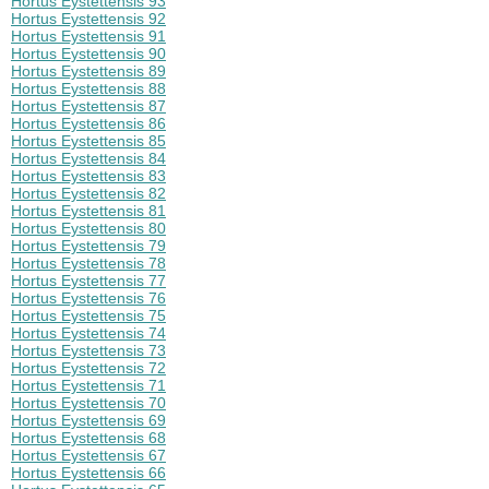
Hortus Eystettensis 93
Hortus Eystettensis 92
Hortus Eystettensis 91
Hortus Eystettensis 90
Hortus Eystettensis 89
Hortus Eystettensis 88
Hortus Eystettensis 87
Hortus Eystettensis 86
Hortus Eystettensis 85
Hortus Eystettensis 84
Hortus Eystettensis 83
Hortus Eystettensis 82
Hortus Eystettensis 81
Hortus Eystettensis 80
Hortus Eystettensis 79
Hortus Eystettensis 78
Hortus Eystettensis 77
Hortus Eystettensis 76
Hortus Eystettensis 75
Hortus Eystettensis 74
Hortus Eystettensis 73
Hortus Eystettensis 72
Hortus Eystettensis 71
Hortus Eystettensis 70
Hortus Eystettensis 69
Hortus Eystettensis 68
Hortus Eystettensis 67
Hortus Eystettensis 66