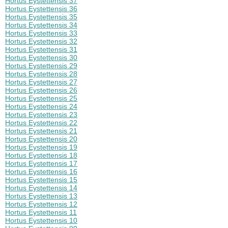
Hortus Eystettensis 37
Hortus Eystettensis 36
Hortus Eystettensis 35
Hortus Eystettensis 34
Hortus Eystettensis 33
Hortus Eystettensis 32
Hortus Eystettensis 31
Hortus Eystettensis 30
Hortus Eystettensis 29
Hortus Eystettensis 28
Hortus Eystettensis 27
Hortus Eystettensis 26
Hortus Eystettensis 25
Hortus Eystettensis 24
Hortus Eystettensis 23
Hortus Eystettensis 22
Hortus Eystettensis 21
Hortus Eystettensis 20
Hortus Eystettensis 19
Hortus Eystettensis 18
Hortus Eystettensis 17
Hortus Eystettensis 16
Hortus Eystettensis 15
Hortus Eystettensis 14
Hortus Eystettensis 13
Hortus Eystettensis 12
Hortus Eystettensis 11
Hortus Eystettensis 10