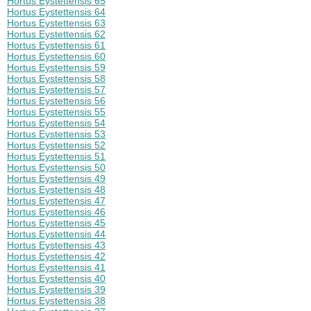
Hortus Eystettensis 65
Hortus Eystettensis 64
Hortus Eystettensis 63
Hortus Eystettensis 62
Hortus Eystettensis 61
Hortus Eystettensis 60
Hortus Eystettensis 59
Hortus Eystettensis 58
Hortus Eystettensis 57
Hortus Eystettensis 56
Hortus Eystettensis 55
Hortus Eystettensis 54
Hortus Eystettensis 53
Hortus Eystettensis 52
Hortus Eystettensis 51
Hortus Eystettensis 50
Hortus Eystettensis 49
Hortus Eystettensis 48
Hortus Eystettensis 47
Hortus Eystettensis 46
Hortus Eystettensis 45
Hortus Eystettensis 44
Hortus Eystettensis 43
Hortus Eystettensis 42
Hortus Eystettensis 41
Hortus Eystettensis 40
Hortus Eystettensis 39
Hortus Eystettensis 38