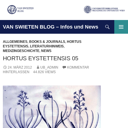
Suchen
VAN SWIETEN BLOG – Infos und News
ZUM
INHALT
PRIMÄ
SPRINGEN
MENÜ
ALLGEMEINES
,
BOOKS & JOURNALS
,
HORTUS
EYSTETTENSIS
,
LITERATURHINWEIS
,
MEDIZINGESCHICHTE
,
NEWS
HORTUS EYSTETTENSIS 05
24. MÄRZ 2012
UB_ADMIN
KOMMENTAR
HINTERLASSEN
44.826 VIEWS