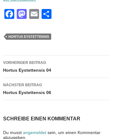
F
M
E
T
a
a
m
eil
c
st
ail
e
HORTUS EYSTETTENSIS
e
o
n
b
d
Beitragsnavigation
o
o
VORHERIGER BEITRAG
Hortus Eystettensis 04
o
n
k
NÄCHSTER BEITRAG
Hortus Eystettensis 06
SCHREIBE EINEN KOMMENTAR
Du musst
angemeldet
sein, um einen Kommentar
abzugeben.