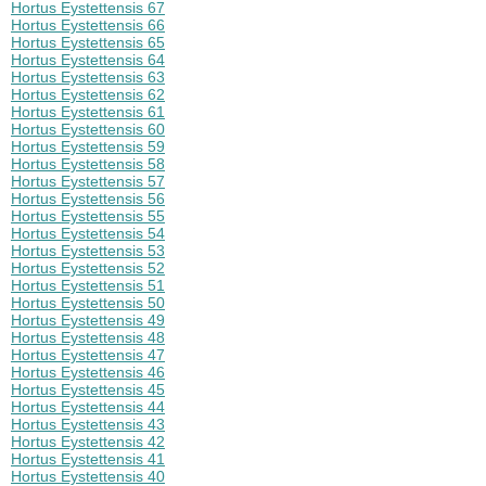
Hortus Eystettensis 67
Hortus Eystettensis 66
Hortus Eystettensis 65
Hortus Eystettensis 64
Hortus Eystettensis 63
Hortus Eystettensis 62
Hortus Eystettensis 61
Hortus Eystettensis 60
Hortus Eystettensis 59
Hortus Eystettensis 58
Hortus Eystettensis 57
Hortus Eystettensis 56
Hortus Eystettensis 55
Hortus Eystettensis 54
Hortus Eystettensis 53
Hortus Eystettensis 52
Hortus Eystettensis 51
Hortus Eystettensis 50
Hortus Eystettensis 49
Hortus Eystettensis 48
Hortus Eystettensis 47
Hortus Eystettensis 46
Hortus Eystettensis 45
Hortus Eystettensis 44
Hortus Eystettensis 43
Hortus Eystettensis 42
Hortus Eystettensis 41
Hortus Eystettensis 40