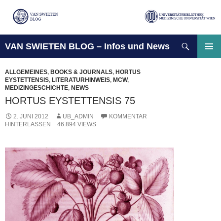
Suchen
VAN SWIETEN BLOG – Infos und News
ZUM
INHALT
PRIMÄ
SPRINGEN
MENÜ
ALLGEMEINES
,
BOOKS & JOURNALS
,
HORTUS
EYSTETTENSIS
,
LITERATURHINWEIS
,
MCW
,
MEDIZINGESCHICHTE
,
NEWS
HORTUS EYSTETTENSIS 75
2. JUNI 2012
UB_ADMIN
KOMMENTAR
HINTERLASSEN
46.894 VIEWS