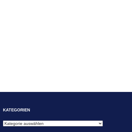
KATEGORIEN
Kategorien