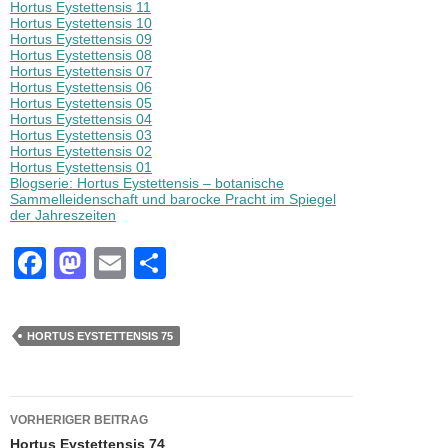
Hortus Eystettensis 11
Hortus Eystettensis 10
Hortus Eystettensis 09
Hortus Eystettensis 08
Hortus Eystettensis 07
Hortus Eystettensis 06
Hortus Eystettensis 05
Hortus Eystettensis 04
Hortus Eystettensis 03
Hortus Eystettensis 02
Hortus Eystettensis 01
Blogserie: Hortus Eystettensis – botanische
Sammelleidenschaft und barocke Pracht im Spiegel
der Jahreszeiten
F
M
E
T
a
a
m
eil
c
st
ail
e
HORTUS EYSTETTENSIS 75
e
o
n
b
d
Beitragsnavigation
o
o
VORHERIGER BEITRAG
Hortus Eystettensis 74