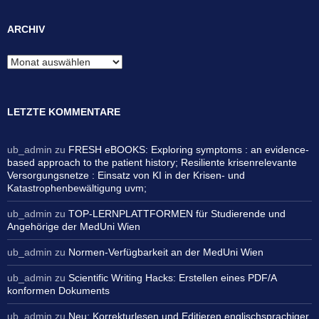
ARCHIV
Archiv
LETZTE KOMMENTARE
ub_admin
zu
FRESH eBOOKS: Exploring symptoms : an evidence-
based approach to the patient history; Resiliente krisenrelevante
Versorgungsnetze : Einsatz von KI in der Krisen- und
Katastrophenbewältigung uvm;
ub_admin
zu
TOP-LERNPLATTFORMEN für Studierende und
Angehörige der MedUni Wien
ub_admin
zu
Normen-Verfügbarkeit an der MedUni Wien
ub_admin
zu
Scientific Writing Hacks: Erstellen eines PDF/A
konformen Dokuments
ub_admin
zu
Neu: Korrekturlesen und Editieren englischsprachiger