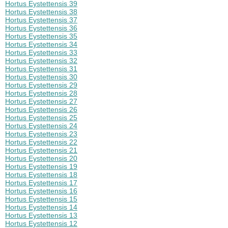
Hortus Eystettensis 39
Hortus Eystettensis 38
Hortus Eystettensis 37
Hortus Eystettensis 36
Hortus Eystettensis 35
Hortus Eystettensis 34
Hortus Eystettensis 33
Hortus Eystettensis 32
Hortus Eystettensis 31
Hortus Eystettensis 30
Hortus Eystettensis 29
Hortus Eystettensis 28
Hortus Eystettensis 27
Hortus Eystettensis 26
Hortus Eystettensis 25
Hortus Eystettensis 24
Hortus Eystettensis 23
Hortus Eystettensis 22
Hortus Eystettensis 21
Hortus Eystettensis 20
Hortus Eystettensis 19
Hortus Eystettensis 18
Hortus Eystettensis 17
Hortus Eystettensis 16
Hortus Eystettensis 15
Hortus Eystettensis 14
Hortus Eystettensis 13
Hortus Eystettensis 12