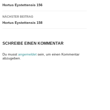
Hortus Eystettensis 156
o
n
k
NÄCHSTER BEITRAG
Hortus Eystettensis 158
SCHREIBE EINEN KOMMENTAR
Du musst
angemeldet
sein, um einen Kommentar
abzugeben.