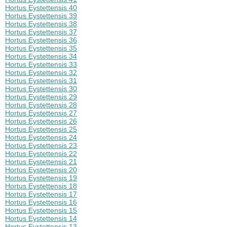
Hortus Eystettensis 40
Hortus Eystettensis 39
Hortus Eystettensis 38
Hortus Eystettensis 37
Hortus Eystettensis 36
Hortus Eystettensis 35
Hortus Eystettensis 34
Hortus Eystettensis 33
Hortus Eystettensis 32
Hortus Eystettensis 31
Hortus Eystettensis 30
Hortus Eystettensis 29
Hortus Eystettensis 28
Hortus Eystettensis 27
Hortus Eystettensis 26
Hortus Eystettensis 25
Hortus Eystettensis 24
Hortus Eystettensis 23
Hortus Eystettensis 22
Hortus Eystettensis 21
Hortus Eystettensis 20
Hortus Eystettensis 19
Hortus Eystettensis 18
Hortus Eystettensis 17
Hortus Eystettensis 16
Hortus Eystettensis 15
Hortus Eystettensis 14
Hortus Eystettensis 13