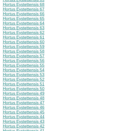
Hortus Eystettensis 68
Hortus Eystettensis 67
Hortus Eystettensis 66
Hortus Eystettensis 65
Hortus Eystettensis 64
Hortus Eystettensis 63
Hortus Eystettensis 62
Hortus Eystettensis 61
Hortus Eystettensis 60
Hortus Eystettensis 59
Hortus Eystettensis 58
Hortus Eystettensis 57
Hortus Eystettensis 56
Hortus Eystettensis 55
Hortus Eystettensis 54
Hortus Eystettensis 53
Hortus Eystettensis 52
Hortus Eystettensis 51
Hortus Eystettensis 50
Hortus Eystettensis 49
Hortus Eystettensis 48
Hortus Eystettensis 47
Hortus Eystettensis 46
Hortus Eystettensis 45
Hortus Eystettensis 44
Hortus Eystettensis 43
Hortus Eystettensis 42
Hortus Eystettensis 41