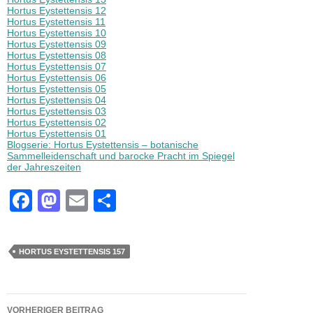
Hortus Eystettensis 12
Hortus Eystettensis 11
Hortus Eystettensis 10
Hortus Eystettensis 09
Hortus Eystettensis 08
Hortus Eystettensis 07
Hortus Eystettensis 06
Hortus Eystettensis 05
Hortus Eystettensis 04
Hortus Eystettensis 03
Hortus Eystettensis 02
Hortus Eystettensis 01
Blogserie: Hortus Eystettensis – botanische
Sammelleidenschaft und barocke Pracht im Spiegel
der Jahreszeiten
F
M
E
T
a
a
m
eil
c
st
ail
e
HORTUS EYSTETTENSIS 157
e
o
n
b
d
Beitragsnavigation
o
o
VORHERIGER BEITRAG