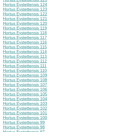
Hortus Eystettensis 124
Hortus Eystettensis 123
Hortus Eystettensis 122
Hortus Eystettensis 121
Hortus Eystettensis 120
Hortus Eystettensis 119
Hortus Eystettensis 118
Hortus Eystettensis 117
Hortus Eystettensis 116
Hortus Eystettensis 115
Hortus Eystettensis 114
Hortus Eystettensis 113
Hortus Eystettensis 112
Hortus Eystettensis 111
Hortus Eystettensis 110
Hortus Eystettensis 109
Hortus Eystettensis 108
Hortus Eystettensis 107
Hortus Eystettensis 106
Hortus Eystettensis 105
Hortus Eystettensis 104
Hortus Eystettensis 103
Hortus Eystettensis 102
Hortus Eystettensis 101
Hortus Eystettensis 100
Hortus Eystettensis 99
Hortus Eystettensis 98
Hortus Eystettensis 97