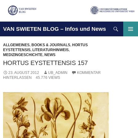
Suchen
VAN SWIETEN BLOG – Infos und News
ZUM
INHALT
PRIMÄ
SPRINGEN
MENÜ
ALLGEMEINES
,
BOOKS & JOURNALS
,
HORTUS
EYSTETTENSIS
,
LITERATURHINWEIS
,
MEDIZINGESCHICHTE
,
NEWS
HORTUS EYSTETTENSIS 157
23. AUGUST 2012
UB_ADMIN
KOMMENTAR
HINTERLASSEN
45.776 VIEWS