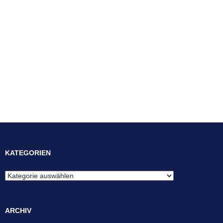
KATEGORIEN
Kategorien
ARCHIV