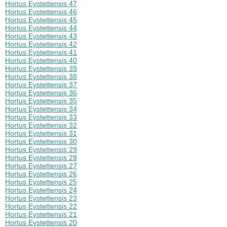
Hortus Eystettensis 47
Hortus Eystettensis 46
Hortus Eystettensis 45
Hortus Eystettensis 44
Hortus Eystettensis 43
Hortus Eystettensis 42
Hortus Eystettensis 41
Hortus Eystettensis 40
Hortus Eystettensis 39
Hortus Eystettensis 38
Hortus Eystettensis 37
Hortus Eystettensis 36
Hortus Eystettensis 35
Hortus Eystettensis 34
Hortus Eystettensis 33
Hortus Eystettensis 32
Hortus Eystettensis 31
Hortus Eystettensis 30
Hortus Eystettensis 29
Hortus Eystettensis 28
Hortus Eystettensis 27
Hortus Eystettensis 26
Hortus Eystettensis 25
Hortus Eystettensis 24
Hortus Eystettensis 23
Hortus Eystettensis 22
Hortus Eystettensis 21
Hortus Eystettensis 20