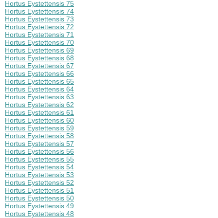
Hortus Eystettensis 75
Hortus Eystettensis 74
Hortus Eystettensis 73
Hortus Eystettensis 72
Hortus Eystettensis 71
Hortus Eystettensis 70
Hortus Eystettensis 69
Hortus Eystettensis 68
Hortus Eystettensis 67
Hortus Eystettensis 66
Hortus Eystettensis 65
Hortus Eystettensis 64
Hortus Eystettensis 63
Hortus Eystettensis 62
Hortus Eystettensis 61
Hortus Eystettensis 60
Hortus Eystettensis 59
Hortus Eystettensis 58
Hortus Eystettensis 57
Hortus Eystettensis 56
Hortus Eystettensis 55
Hortus Eystettensis 54
Hortus Eystettensis 53
Hortus Eystettensis 52
Hortus Eystettensis 51
Hortus Eystettensis 50
Hortus Eystettensis 49
Hortus Eystettensis 48