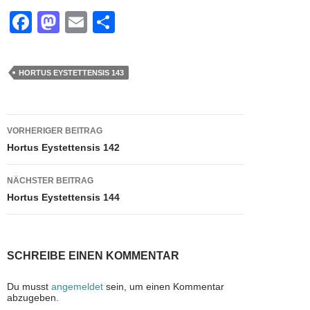
F
M
E
T
a
a
m
eil
c
st
ail
e
HORTUS EYSTETTENSIS 143
e
o
n
b
d
Beitragsnavigation
o
o
VORHERIGER BEITRAG
Hortus Eystettensis 142
o
n
k
NÄCHSTER BEITRAG
Hortus Eystettensis 144
SCHREIBE EINEN KOMMENTAR
Du musst
angemeldet
sein, um einen Kommentar
abzugeben.