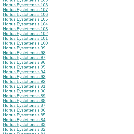
Hortus Eystettensis 108
Hortus Eystettensis 107
Hortus Eystettensis 106
Hortus Eystettensis 105
Hortus Eystettensis 104
Hortus Eystettensis 103
Hortus Eystettensis 102
Hortus Eystettensis 101
Hortus Eystettensis 100
Hortus Eystettensis 99
Hortus Eystettensis 98
Hortus Eystettensis 97
Hortus Eystettensis 96
Hortus Eystettensis 95
Hortus Eystettensis 94
Hortus Eystettensis 93
Hortus Eystettensis 92
Hortus Eystettensis 91
Hortus Eystettensis 90
Hortus Eystettensis 89
Hortus Eystettensis 88
Hortus Eystettensis 87
Hortus Eystettensis 86
Hortus Eystettensis 85
Hortus Eystettensis 84
Hortus Eystettensis 83
Hortus Eystettensis 82
Hortus Eystettensis 81