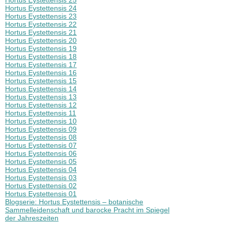
Hortus Eystettensis 24
Hortus Eystettensis 23
Hortus Eystettensis 22
Hortus Eystettensis 21
Hortus Eystettensis 20
Hortus Eystettensis 19
Hortus Eystettensis 18
Hortus Eystettensis 17
Hortus Eystettensis 16
Hortus Eystettensis 15
Hortus Eystettensis 14
Hortus Eystettensis 13
Hortus Eystettensis 12
Hortus Eystettensis 11
Hortus Eystettensis 10
Hortus Eystettensis 09
Hortus Eystettensis 08
Hortus Eystettensis 07
Hortus Eystettensis 06
Hortus Eystettensis 05
Hortus Eystettensis 04
Hortus Eystettensis 03
Hortus Eystettensis 02
Hortus Eystettensis 01
Blogserie: Hortus Eystettensis – botanische
Sammelleidenschaft und barocke Pracht im Spiegel
der Jahreszeiten