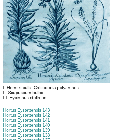
I: Hemerocallis Calcedonia polyanthos
II: Scapuscum bulbo
III: Hycinthus stellatus
Hortus Eystettensis 143
Hortus Eystettensis 142
Hortus Eystettensis 141
Hortus Eystettensis 140
Hortus Eystettensis 139
Hortus Eystettensis 138
Hortus Eystettensis 137