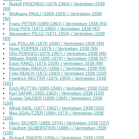
Rudolf PASCHKIS (1879-1964) / Vertrieben 1938
[89]
Wolfgang PAULI (1869-1955) / Vertrieben 1938
[90]
Franz PETER (1889-1963) / Verrtrieben 1938 [91]
Ernst PICK (1872-1960) / Vertrieben 1938 [92]
Alexanderr PILCZ (1871-1954) / Vertrieben 1938
[93]
Leo POLLAK (1878-1946) / Vertrieben 1938 [94]
Hugo POPPER (1879-) / Vertrieben 1938 [95]
Otto PORGES (1879-1967) / Vertrieben 1938 [96]
Wilhelm RAAB (1895-1970) / Vertrieben 1938 [97]
Egon RANZI (1875-1939) / Vertrieben 1938 [98]
Maximilian RAUCH (1868-) / Vertrieben 1938 [99]
Felix REACH (1872-1943) / Vertrieben 1938 [100]
Friedrich REUTER (1875-1959) / Vertrieben 1938
[101]
Erich RUTTIN (1880-1940) / Vertrieben 1938 [102]
Karl SAFAR (1892-1963) / Vertrieben 1938 [103]
Gustav SAUSER (1899-1968) / Vertrieben 1938
[104]
Alfred SAXL (1877-1962) / Vertrieben 1938 [105]
Max SGALITZER (1884-1973) / Vertrieben 1938
[106]
Harry SICHER (1889-1974) / Vertrieben 1938 [107]
Friedrich SILBERSTEIN (1888-) / Vertrieben 1938
[108]
Richard SINGER (1894-) / Vertrieben 1938 [109]