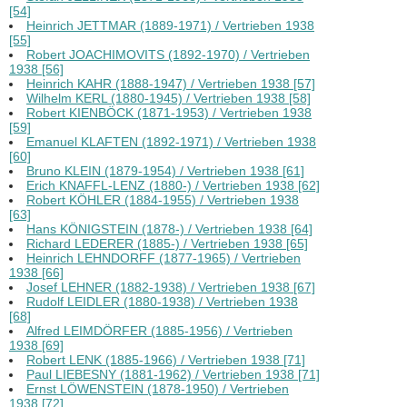
[54]
Heinrich JETTMAR (1889-1971) / Vertrieben 1938
[55]
Robert JOACHIMOVITS (1892-1970) / Vertrieben
1938 [56]
Heinrich KAHR (1888-1947) / Vertrieben 1938 [57]
Wilhelm KERL (1880-1945) / Vertrieben 1938 [58]
Robert KIENBÖCK (1871-1953) / Vertrieben 1938
[59]
Emanuel KLAFTEN (1892-1971) / Vertrieben 1938
[60]
Bruno KLEIN (1879-1954) / Vertrieben 1938 [61]
Erich KNAFFL-LENZ (1880-) / Vertrieben 1938 [62]
Robert KÖHLER (1884-1955) / Vertrieben 1938
[63]
Hans KÖNIGSTEIN (1878-) / Vertrieben 1938 [64]
Richard LEDERER (1885-) / Vertrieben 1938 [65]
Heinrich LEHNDORFF (1877-1965) / Vertrieben
1938 [66]
Josef LEHNER (1882-1938) / Vertrieben 1938 [67]
Rudolf LEIDLER (1880-1938) / Vertrieben 1938
[68]
Alfred LEIMDÖRFER (1885-1956) / Vertrieben
1938 [69]
Robert LENK (1885-1966) / Vertrieben 1938 [71]
Paul LIEBESNY (1881-1962) / Vertrieben 1938 [71]
Ernst LÖWENSTEIN (1878-1950) / Vertrieben
1938 [72]