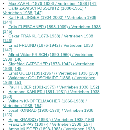
Max ZARFL (1876-1938) / Vertrieben 1938 [141]
Carla ZAWISCH-OSSENITZ (1888-1961) /
Vertrieben 1938 [142]
Karl FELLINGER (1904-2000) / Vertrieben 1938
[144]
Felix FLEISCHNER (1893-1969) / Vertrieben 1938
[145]
Oskar FRANKL (1873-1938) / Vertrieben 1938
[146]
Ernst FREUND (1876-1942) / Vertrieben 1938
[147]
Alfred Viktor FRISCH (1890-1960) / Vertrieben
1938 [148]
Siegfried GATSCHER (1873-1942) / Vertrieben
1938 [149]
Ernst GOLD (1891-1967) / Vertrieben 1938 [150]
Waldemar GOLDSCHMIDT (1886-) / Vertrieben
1938 [151]
Paul HUBER (1901-1975) / Vertrieben 1938 [152]
Hermann KAHLER (1891-1951) / Vertrieben 1938
[153]
Wilhelm KNÖPFELMACHER (1866-1938) /
Vertrieben 1938 [154]
Josef KONRAD (1900-1979) / Vertrieben 1938
[155]
Hugo KRASSO (1893-) / Vertrieben 1938 [156]
Franz LIPPAY (1897-) / Vertrieben 1938 [157]
Anton MUSGER (1898-1983) / Vertrieben 1938