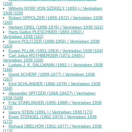
[158]
Wilhelm NYIRI VON SZEKELY (1893-) / Vertrieben
1938 [159]
Robert OPPOLZER (1899-1972) / Vertrieben 1938
[160]
Herbert OREL (1898-1976) / Vertrieben 1938 [161]
Hans Gallus PLESCHNER (1883-1950) /
Vertrieben 1938 [162]
Georg POLITZER (1898-1956) / Vertrieben 1938
[163]
Eugen PLLAK (1891-1953) / Vertrieben 1938 [164]
Carl Julius ROTHBERGER (1871-1945) /
Vertrieben 1938 [165]
Ludwig J. K. SALLMANN (1892-) / Vertrieben 1938
[166]
David SCHERF (1899-1977) / Vertrieben 1938
[167]
Emil SCHLANDER (1888-1978) / Vertrieben 1938
[168]
Alexander SPITZER (1868-1942?) / Vertrieben
1938 [169]
Fritz STARLINGER (1895-1988) / Vertrieben 1938
[170]
Georg STEIN (1891-) / Vertrieben 1938 [171]
Erwin STENGEL (1902-1973) / Vertrieben 1938
[172]
Richard ÜBELHÖR (1901-1977) / Vertrieben 1938
[173]