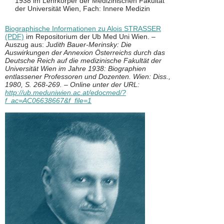
1938 im Lehrkörper der Medizinischen Fakultät
der Universität Wien, Fach: Innere Medizin
Biographische Informationen zu Alois STRASSER
(PDF)
im Repositorium der Ub Med Uni Wien. –
Auszug aus:
Judith Bauer-Merinsky: Die
Auswirkungen der Annexion Österreichs durch das
Deutsche Reich auf die medizinische Fakultät der
Universität Wien im Jahre 1938: Biographien
entlassener Professoren und Dozenten. Wien: Diss.,
1980, S. 268-269. – Online unter der URL:
http://ub.meduniwien.ac.at/edocmed/?
f_ac=AC06638667&f_file=1