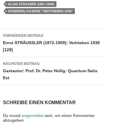
c
st
ail
e
ALOIS STRASSER (1867-1945)
e
o
n
SONDERBLOGSERIE "VERTRIEBEN 1938"
b
d
o
o
Beitragsnavigation
VORHERIGER BEITRAG
o
n
Ernst STRÄUSSLER (1872-1959): Vertrieben 1938
k
[129]
NÄCHSTER BEITRAG
Gastautor: Prof. Dr. Peter Heilig: Quantum Satis
Est
SCHREIBE EINEN KOMMENTAR
Du musst
angemeldet
sein, um einen Kommentar
abzugeben.