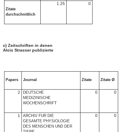
1.25
0
Zitate
durchschnittlich
c) Zeitschriften in denen
Alois Strasser
publizierte
Papers
Journal
Zitate
Zitate Ø
2
0
0
DEUTSCHE
MEDIZINISCHE
T
WOCHENSCHRIF
1
0
0
ARCHIV FUR DIE
GESAMTE PHYSIOLOGIE
DES MENSCHEN UND DER
E
TIER