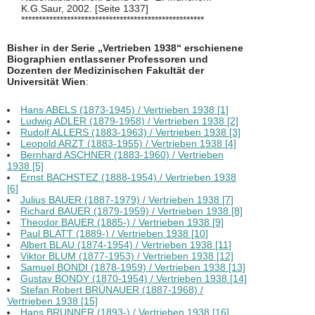
K.G.Saur, 2002. [Seite 1337]
****************************************************
Bisher in der Serie „Vertrieben 1938“ erschienene
Biographien entlassener Professoren und
Dozenten der Medizinischen Fakultät der
Universität Wien
:
Hans ABELS (1873-1945) / Vertrieben 1938 [1]
Ludwig ADLER (1879-1958) / Vertrieben 1938 [2]
Rudolf ALLERS (1883-1963) / Vertrieben 1938 [3]
Leopold ARZT (1883-1955) / Vertrieben 1938 [4]
Bernhard ASCHNER (1883-1960) / Vertrieben
1938 [5]
Ernst BACHSTEZ (1888-1954) / Vertrieben 1938
[6]
Julius BAUER (1887-1979) / Vertrieben 1938 [7]
Richard BAUER (1879-1959) / Vertrieben 1938 [8]
Theodor BAUER (1885-) / Vertrieben 1938 [9]
Paul BLATT (1889-) / Vertrieben 1938 [10]
Albert BLAU (1874-1954) / Vertrieben 1938 [11]
Viktor BLUM (1877-1953) / Vertrieben 1938 [12]
Samuel BONDI (1878-1959) / Vertrieben 1938 [13]
Gustav BONDY (1870-1954) / Vertrieben 1938 [14]
Stefan Robert BRÜNAUER (1887-1968) /
Vertrieben 1938 [15]
Hans BRUNNER (1893-) / Vertrieben 1938 [16]