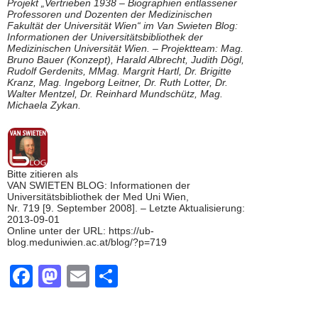
Projekt „Vertrieben 1938 – Biographien entlassener
Professoren und Dozenten der Medizinischen
Fakultät der Universität Wien“ im Van Swieten Blog:
Informationen der Universitätsbibliothek der
Medizinischen Universität Wien. – Projektteam: Mag.
Bruno Bauer (Konzept), Harald Albrecht, Judith Dögl,
Rudolf Gerdenits, MMag. Margrit Hartl, Dr. Brigitte
Kranz, Mag. Ingeborg Leitner, Dr. Ruth Lotter, Dr.
Walter Mentzel, Dr. Reinhard Mundschütz, Mag.
Michaela Zykan.
Bitte zitieren als
VAN SWIETEN BLOG: Informationen der
Universitätsbibliothek der Med Uni Wien,
Nr. 719 [9. September 2008]. – Letzte Aktualisierung:
2013-09-01
Online unter der URL: https://ub-
blog.meduniwien.ac.at/blog/?p=719
F
M
E
T
a
a
m
eil