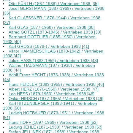
Otto FÜRTH (1867-1938) / Vertrieben 1938 [35]
Josef GERSTMANN (1887-1969) / Vertrieben 1938
[36]
Karl GLAESSNER (1876-1944) / Vertrieben 1938
[37]
Karl GLAS (1877-1958) / Vertrieben 1938 [38]
Alfred GÖTZL (1873-1946) / Vertrieben 1938 [39]
Bernhard GOTTLIEB (1885-1950) / Vertrieben
1938 [40]
Karl GROSS (1879-) / Vertrieben 1938 [41]
Viktor HAMMERSCHLAG (1870-1942) / Vertrieben
1938 [42]
Juluis HASS (1883-1959) / Vertrieben 1938 [43]
Walther HAUSMANN (1877-1938) / Vertrieben
1938 [44]
Adolf Franz HECHT (1876-1938) / Vertrieben 1938
[45]
Hans HEIDLER (1889-1955) / Vertrieben 1938 [46]
Albert HERZ (1876-1950) / Vertrieben 1938 [47]
Leo HESS (1879-1963) / Vertrieben 1938 [48]
Oskar HIRSCH (1877-1965) / Vertrieben 1938 [49]
Karl HITZENBERGER (1893-1941) / Vertrieben
1938 [50]
Ludwig HOFBAUER (1873-1951) / Vertrieben 1938
[51]
Hans HOFF (1897-1969) / Vertrieben 1938 [52]
Ludwig JEHLE (1871-1939) / Vertrieben 1938 [53]
Stefan JELLINEK (1871-1968) / Vertrieben 1938