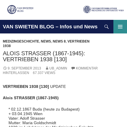
Suchen
VAN SWIETEN BLOG – Infos und News
ZUM
INHALT
PRIMÄ
SPRINGEN
MENÜ
MEDIZINGESCHICHTE
,
NEWS
,
NEWS 8
,
VERTRIEBEN
1938
ALOIS STRASSER (1867-1945):
VERTRIEBEN 1938 [130]
9. SEPTEMBER 2013
UB_ADMIN
KOMMENTAR
HINTERLASSEN
67.337 VIEWS
VERTRIEBEN 1938 [130]
UPDATE
Alois STRASSER (1867-1945)
* 02.12.1867 Buda (heute zu Budapest)
+ 03.04.1945 Wien
Vater: Adolf Strasser
Mutter: Maria Goldschmidt