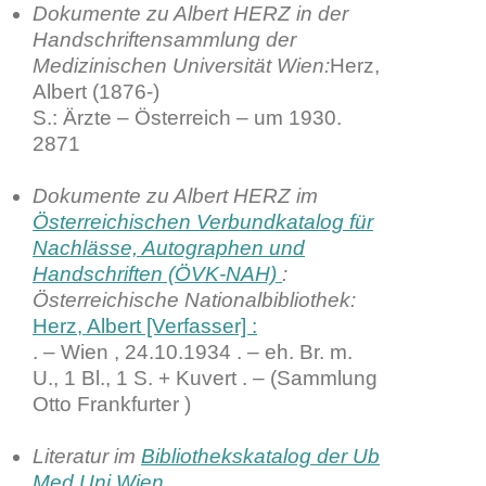
Dokumente zu Albert HERZ in der
Handschriftensammlung der
Medizinischen Universität Wien
:
Herz,
Albert (1876-)
S.: Ärzte – Österreich – um 1930.
2871
Dokumente zu Albert HERZ im
Österreichischen Verbundkatalog für
Nachlässe, Autographen und
Handschriften (ÖVK-NAH)
:
Österreichische Nationalbibliothek:
Herz, Albert [Verfasser] :
. – Wien , 24.10.1934 . – eh. Br. m.
U., 1 Bl., 1 S. + Kuvert . – (Sammlung
Otto Frankfurter )
Literatur im
Bibliothekskatalog der Ub
Med Uni Wien