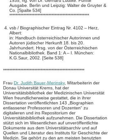
1935, hg. von Dr. Gerhard Lüdtke. Fünfte
Ausgabe. Berlin und Leipzig: Walter de Gruyter &
Co. [Spalte 534]
***************************************************
vsb / Biographischer Eintrag Nr. 4102 – Herz,
Albert:
in: Handbuch österreichischer Autorinnen und
Autoren jüdischer Herkunft 18. bis 20.
Jahrhundert. Hrsg. von der Österreichischen
Nationalbibliothek. Band 1: A – I. München:
K.G.Saur, 2002. [Seite 538]
****************************************************
Frau
Dr. Judith Bauer-Merinsky
, Mitarbeiterin der
Donau Universität Krems, hat der
Universitätsbibliothek der Medizinischen Universität
Wien freundlicherweise gestattet, die in ihrer
Dissertation veröffentlichten 143 „Biographien
entlassener Professoren und Dozenten“ zu
digitalieren und ins Repositorium der
Universitätsbibliothek aufzunehmen. Die Dissertation
stützt sich im Wesentlichen auf unveröffentlichte
Dokumente aus dem Universitätsarchiv und auf
Quellen und Literatur des Instituts für Geschichte der
Medizin. Sie gehört zu den am meisten benutzten