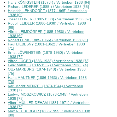
Hans KÖNIGSTEIN (1878-) / Vertrieben 1938 [64]
Richard LEDERER (1885-) / Vertrieben 1938 [65]
Heinrich LEHNDORFF (1877-1965) / Vertrieben
1938 [66]
Josef LEHNER (1882-1938) / Vertrieben 1938 [67]
Rudolf LEIDLER (1880-1938) / Vertrieben 1938
[68]
Alfred LEIMDÖRFER (1885-1956) / Vertrieben
1938 [69]
Robert LENK (1885-1966) / Vertrieben 1938 [71]
Paul LIEBESNY (1881-1962) / Vertrieben 1938
[71]
Ernst LÖWENSTEIN (1878-1950) / Vertrieben
1938 [72]
Alfred LUGER (1886-1938) / Vertrieben 1938 [73]
Felix MANDL (1892-1952) / Vertrieben 1938 [74]
Otto MARBURG (1874-1948) / Vertrieben 1938
[75]
Hans MAUTNER (1886-1963) / Vertrieben 1938
[76]
Karl Moritz MENZEL (1873-1944) / Vertrieben
1938 [77]
Ludwig MOSZKOWICZ (1873-1945) / Vertrieben
1938 [78]
Albert MÜLLER-DEHAM (1881-1971) / Vertrieben
1938 [79]
Max NEUBURGER (1868-1955) / Vertrieben 1938
[80]