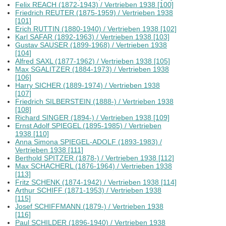
Felix REACH (1872-1943) / Vertrieben 1938 [100]
Friedrich REUTER (1875-1959) / Vertrieben 1938
[101]
Erich RUTTIN (1880-1940) / Vertrieben 1938 [102]
Karl SAFAR (1892-1963) / Vertrieben 1938 [103]
Gustav SAUSER (1899-1968) / Vertrieben 1938
[104]
Alfred SAXL (1877-1962) / Vertrieben 1938 [105]
Max SGALITZER (1884-1973) / Vertrieben 1938
[106]
Harry SICHER (1889-1974) / Vertrieben 1938
[107]
Friedrich SILBERSTEIN (1888-) / Vertrieben 1938
[108]
Richard SINGER (1894-) / Vertrieben 1938 [109]
Ernst Adolf SPIEGEL (1895-1985) / Vertrieben
1938 [110]
Anna Simona SPIEGEL-ADOLF (1893-1983) /
Vertrieben 1938 [111]
Berthold SPITZER (1878-) / Vertrieben 1938 [112]
Max SCHACHERL (1876-1964) / Vertrieben 1938
[113]
Fritz SCHENK (1874-1942) / Vertrieben 1938 [114]
Arthur SCHIFF (1871-1953) / Vertrieben 1938
[115]
Josef SCHIFFMANN (1879-) / Vertrieben 1938
[116]
Paul SCHILDER (1896-1940) / Vertrieben 1938