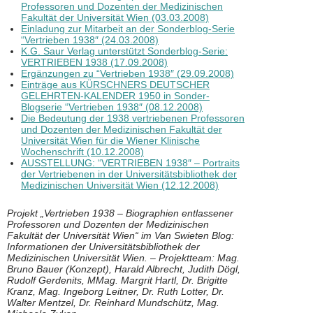
Professoren und Dozenten der Medizinischen
Fakultät der Universität Wien (03.03.2008)
Einladung zur Mitarbeit an der Sonderblog-Serie
“Vertrieben 1938″ (24.03.2008)
K.G. Saur Verlag unterstützt Sonderblog-Serie:
VERTRIEBEN 1938 (17.09.2008)
Ergänzungen zu “Vertrieben 1938″ (29.09.2008)
Einträge aus KÜRSCHNERS DEUTSCHER
GELEHRTEN-KALENDER 1950 in Sonder-
Blogserie “Vertrieben 1938″ (08.12.2008)
Die Bedeutung der 1938 vertriebenen Professoren
und Dozenten der Medizinischen Fakultät der
Universität Wien für die Wiener Klinische
Wochenschrift (10.12.2008)
AUSSTELLUNG: “VERTRIEBEN 1938″ – Portraits
der Vertriebenen in der Universitätsbibliothek der
Medizinischen Universität Wien (12.12.2008)
Projekt „Vertrieben 1938 – Biographien entlassener
Professoren und Dozenten der Medizinischen
Fakultät der Universität Wien“ im Van Swieten Blog:
Informationen der Universitätsbibliothek der
Medizinischen Universität Wien. – Projektteam: Mag.
Bruno Bauer (Konzept), Harald Albrecht, Judith Dögl,
Rudolf Gerdenits, MMag. Margrit Hartl, Dr. Brigitte
Kranz, Mag. Ingeborg Leitner, Dr. Ruth Lotter, Dr.
Walter Mentzel, Dr. Reinhard Mundschütz, Mag.