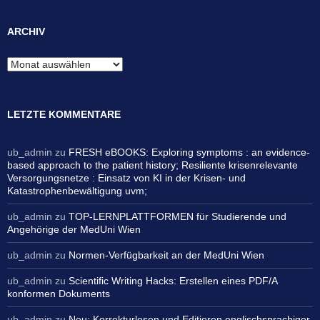
ARCHIV
Archiv
LETZTE KOMMENTARE
ub_admin
zu
FRESH eBOOKS: Exploring symptoms : an evidence-
based approach to the patient history; Resiliente krisenrelevante
Versorgungsnetze : Einsatz von KI in der Krisen- und
Katastrophenbewältigung uvm;
ub_admin
zu
TOP-LERNPLATTFORMEN für Studierende und
Angehörige der MedUni Wien
ub_admin
zu
Normen-Verfügbarkeit an der MedUni Wien
ub_admin
zu
Scientific Writing Hacks: Erstellen eines PDF/A
konformen Dokuments
ub_admin
zu
Neu: Korrekturlesen und Editieren englischsprachiger