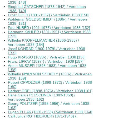
1938 [148]
Siegfried GATSCHER (1873-1942) / Vertrieben
1938 [149]
Ernst GOLD (1891-1967) / Vertrieben 1938 [150]
Waldemar GOLDSCHMIDT (1886-) / Vertrieben
1938 [151]
Paul HUBER (1901-1975) / Vertrieben 1938 [152]
Hermann KAHLER (1891-1951) / Vertrieben 1938
[153]
Wilhelm KNÖPFELMACHER (1866-1938) /
Vertrieben 1938 [154]
Josef KONRAD (1900-1979) / Vertrieben 1938
[155]
Hugo KRASSO (1893-) / Vertrieben 1938 [156]
Franz LIPPAY (1897-) / Vertrieben 1938 [157]
Anton MUSGER (1898-1983) / Vertrieben 1938
[158]
Wilhelm NYIRI VON SZEKELY (1893-) / Vertrieben
1938 [159]
Robert OPPOLZER (1899-1972) / Vertrieben 1938
[160]
Herbert OREL (1898-1976) / Vertrieben 1938 [161]
Hans Gallus PLESCHNER (1883-1950) /
Vertrieben 1938 [162]
Georg POLITZER (1898-1956) / Vertrieben 1938
[163]
Eugen PLLAK (1891-1953) / Vertrieben 1938 [164]
Carl Julius ROTHBERGER (1871-1945) /