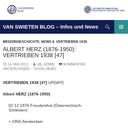
Suchen
VAN SWIETEN BLOG – Infos und News
ZUM
INHALT
PRIMÄ
SPRINGEN
MENÜ
MEDIZINGESCHICHTE
,
NEWS 8
,
VERTRIEBEN 1938
ALBERT HERZ (1876-1950):
VERTRIEBEN 1938 [47]
14. MAI 2013
UB_ADMIN
KOMMENTAR
HINTERLASSEN
79.636 VIEWS
VERTRIEBEN 1938 [47]
UPDATE
Albert HERZ (1876-1950)
02.12.1876 Freudenthal (Österreichisch-
Schlesien)
+ 1950 Amsterdam