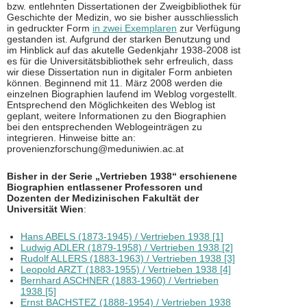
bzw. entlehnten Dissertationen der Zweigbibliothek für
Geschichte der Medizin, wo sie bisher ausschliesslich
in gedruckter Form
in zwei Exemplaren
zur Verfügung
gestanden ist. Aufgrund der starken Benutzung und
im Hinblick auf das akutelle Gedenkjahr 1938-2008 ist
es für die Universitätsbibliothek sehr erfreulich, dass
wir diese Dissertation nun in digitaler Form anbieten
können. Beginnend mit 11. März 2008 werden die
einzelnen Biographien laufend im Weblog vorgestellt.
Entsprechend den Möglichkeiten des Weblog ist
geplant, weitere Informationen zu den Biographien
bei den entsprechenden Weblogeinträgen zu
integrieren. Hinweise bitte an:
provenienzforschung@meduniwien.ac.at
Bisher in der Serie „Vertrieben 1938“ erschienene
Biographien entlassener Professoren und
Dozenten der Medizinischen Fakultät der
Universität Wien
:
Hans ABELS (1873-1945) / Vertrieben 1938 [1]
Ludwig ADLER (1879-1958) / Vertrieben 1938 [2]
Rudolf ALLERS (1883-1963) / Vertrieben 1938 [3]
Leopold ARZT (1883-1955) / Vertrieben 1938 [4]
Bernhard ASCHNER (1883-1960) / Vertrieben
1938 [5]
Ernst BACHSTEZ (1888-1954) / Vertrieben 1938