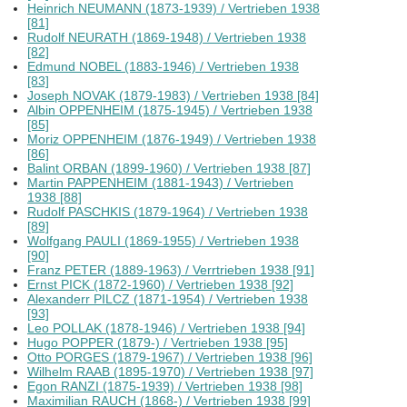
Heinrich NEUMANN (1873-1939) / Vertrieben 1938
[81]
Rudolf NEURATH (1869-1948) / Vertrieben 1938
[82]
Edmund NOBEL (1883-1946) / Vertrieben 1938
[83]
Joseph NOVAK (1879-1983) / Vertrieben 1938 [84]
Albin OPPENHEIM (1875-1945) / Vertrieben 1938
[85]
Moriz OPPENHEIM (1876-1949) / Vertrieben 1938
[86]
Balint ORBAN (1899-1960) / Vertrieben 1938 [87]
Martin PAPPENHEIM (1881-1943) / Vertrieben
1938 [88]
Rudolf PASCHKIS (1879-1964) / Vertrieben 1938
[89]
Wolfgang PAULI (1869-1955) / Vertrieben 1938
[90]
Franz PETER (1889-1963) / Verrtrieben 1938 [91]
Ernst PICK (1872-1960) / Vertrieben 1938 [92]
Alexanderr PILCZ (1871-1954) / Vertrieben 1938
[93]
Leo POLLAK (1878-1946) / Vertrieben 1938 [94]
Hugo POPPER (1879-) / Vertrieben 1938 [95]
Otto PORGES (1879-1967) / Vertrieben 1938 [96]
Wilhelm RAAB (1895-1970) / Vertrieben 1938 [97]
Egon RANZI (1875-1939) / Vertrieben 1938 [98]
Maximilian RAUCH (1868-) / Vertrieben 1938 [99]