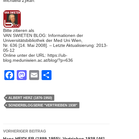
Michaela Zykan.
Bitte zitieren als
VAN SWIETEN BLOG: Informationen der
Universitätsbibliothek der Med Uni Wien,
Nr. 636 [14. Mai 2008]. – Letzte Aktualisierung: 2013-
05-12
Online unter der URL: https://ub-
blog.meduniwien.ac.at/blog/?p=636
F
M
E
T
a
a
m
eil
c
st
ail
e
ALBERT HERZ (1876-1950)
e
o
n
SONDERBLOGSERIE "VERTRIEBEN 1938"
b
d
o
o
Beitragsnavigation
VORHERIGER BEITRAG
o
n
Hans HEIDLER (1889-1955): Vertrieben 1938 [46]