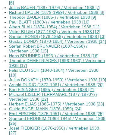
[6]
Julius BAUER (1887-1979) / Vertrieben 1938 [7]
Richard BAUER (1879-1959) / Vertrieben 1938 [8]
Theodor BAUER (1885-) / Vertrieben 1938 [9]
Paul BLATT (1889-) / Vertrieben 1938 [10]
Albert BLAU (1874-1954) / Vertrieben 1938 [11]
Viktor BLUM (1877-1953) / Vertrieben 1938 [12]
Samuel BONDI (1878-1959) / Vertrieben 1938 [13]
Gustav BONDY (1870-1954) / Vertrieben 1938 [14]
Stefan Robert BRÜNAUER (1887-1968) /
Vertrieben 1938 [15]
Hans BRUNNER (1893-) / Vertrieben 1938 [16]
Theodor DEMETRIADES (1896-1960) / Vertrieben
1938 [17]
Felix DEUTSCH (1848-1964) / Vertrieben 1938
[18]
Julius DONATH (1870-1950) / Vertrieben 1938 [19]
Arnold DURIG (1872-1961) / Vertrieben 1938 [20]
Karl EISINGER (1895-) / Vertrieben 1938 [21]
Michael EISLER-TERRAMARE (1877-1970?) /
Vertrieben 1938 [22]
Herbert ELIAS (1885-1975) / Vertrieben 1938 [23]
Guido ENGELMANN (1876-1959) [24]
Emil EPSTEIN (1875-1951) / Vertrieben 1938 [25]
Sigmund ERDHEIM (1868-1945) / Vertrieben 1938
[26]
Josef FIEBIGER (1870-1956) / Vertrieben 1938
[27]