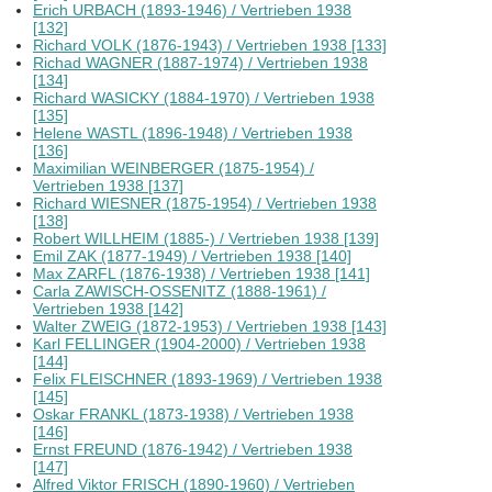
Erich URBACH (1893-1946) / Vertrieben 1938
[132]
Richard VOLK (1876-1943) / Vertrieben 1938 [133]
Richad WAGNER (1887-1974) / Vertrieben 1938
[134]
Richard WASICKY (1884-1970) / Vertrieben 1938
[135]
Helene WASTL (1896-1948) / Vertrieben 1938
[136]
Maximilian WEINBERGER (1875-1954) /
Vertrieben 1938 [137]
Richard WIESNER (1875-1954) / Vertrieben 1938
[138]
Robert WILLHEIM (1885-) / Vertrieben 1938 [139]
Emil ZAK (1877-1949) / Vertrieben 1938 [140]
Max ZARFL (1876-1938) / Vertrieben 1938 [141]
Carla ZAWISCH-OSSENITZ (1888-1961) /
Vertrieben 1938 [142]
Walter ZWEIG (1872-1953) / Vertrieben 1938 [143]
Karl FELLINGER (1904-2000) / Vertrieben 1938
[144]
Felix FLEISCHNER (1893-1969) / Vertrieben 1938
[145]
Oskar FRANKL (1873-1938) / Vertrieben 1938
[146]
Ernst FREUND (1876-1942) / Vertrieben 1938
[147]
Alfred Viktor FRISCH (1890-1960) / Vertrieben