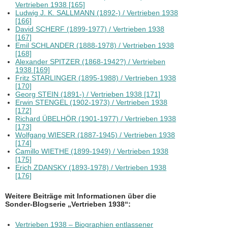
Vertrieben 1938 [165]
Ludwig J. K. SALLMANN (1892-) / Vertrieben 1938
[166]
David SCHERF (1899-1977) / Vertrieben 1938
[167]
Emil SCHLANDER (1888-1978) / Vertrieben 1938
[168]
Alexander SPITZER (1868-1942?) / Vertrieben
1938 [169]
Fritz STARLINGER (1895-1988) / Vertrieben 1938
[170]
Georg STEIN (1891-) / Vertrieben 1938 [171]
Erwin STENGEL (1902-1973) / Vertrieben 1938
[172]
Richard ÜBELHÖR (1901-1977) / Vertrieben 1938
[173]
Wolfgang WIESER (1887-1945) / Vertrieben 1938
[174]
Camillo WIETHE (1899-1949) / Vertrieben 1938
[175]
Erich ZDANSKY (1893-1978) / Vertrieben 1938
[176]
Weitere Beiträge mit Informationen über die
Sonder-Blogserie „Vertrieben 1938“:
Vertrieben 1938 – Biographien entlassener