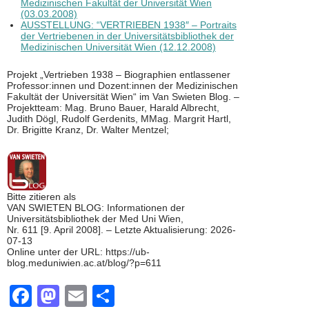
Medizinischen Fakultät der Universität Wien
(03.03.2008)
AUSSTELLUNG: “VERTRIEBEN 1938″ – Portraits
der Vertriebenen in der Universitätsbibliothek der
Medizinischen Universität Wien (12.12.2008)
Projekt „Vertrieben 1938 – Biographien entlassener
Professor:innen und Dozent:innen der Medizinischen
Fakultät der Universität Wien“ im Van Swieten Blog. –
Projektteam: Mag. Bruno Bauer, Harald Albrecht,
Judith Dögl, Rudolf Gerdenits, MMag. Margrit Hartl,
Dr. Brigitte Kranz, Dr. Walter Mentzel;
Bitte zitieren als
VAN SWIETEN BLOG: Informationen der
Universitätsbibliothek der Med Uni Wien,
Nr. 611 [9. April 2008]. – Letzte Aktualisierung: 2026-
07-13
Online unter der URL: https://ub-
blog.meduniwien.ac.at/blog/?p=611
F
M
E
T