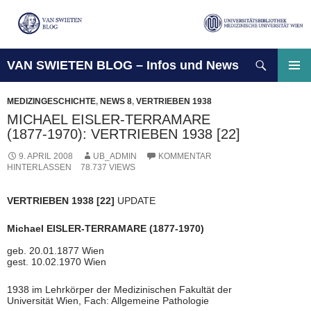
Suchen
VAN SWIETEN BLOG – Infos und News
ZUM
INHALT
PRIMÄ
SPRINGEN
MENÜ
MEDIZINGESCHICHTE
,
NEWS 8
,
VERTRIEBEN 1938
MICHAEL EISLER-TERRAMARE
(1877-1970): VERTRIEBEN 1938 [22]
9. APRIL 2008
UB_ADMIN
KOMMENTAR
HINTERLASSEN
78.737 VIEWS
VERTRIEBEN 1938 [22]
UPDATE
Michael EISLER-TERRAMARE (1877-1970)
geb. 20.01.1877 Wien
gest. 10.02.1970 Wien
1938 im Lehrkörper der Medizinischen Fakultät der
Universität Wien, Fach: Allgemeine Pathologie