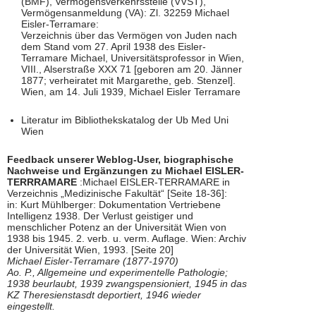
(BMF), Vermögensverkehrsstelle (VVST),
Vermögensanmeldung (VA): Zl. 32259 Michael
Eisler-Terramare:
Verzeichnis über das Vermögen von Juden nach
dem Stand vom 27. April 1938 des Eisler-
Terramare Michael, Universitätsprofessor in Wien,
VIII., Alserstraße XXX 71 [geboren am 20. Jänner
1877; verheiratet mit Margarethe, geb. Stenzel].
Wien, am 14. Juli 1939, Michael Eisler Terramare
Literatur im Bibliothekskatalog der Ub Med Uni
Wien
Feedback unserer Weblog-User, biographische
Nachweise und Ergänzungen zu Michael EISLER-
TERRRAMARE
:Michael EISLER-TERRAMARE in
Verzeichnis „Medizinische Fakultät“ [Seite 18-36]:
in: Kurt Mühlberger: Dokumentation Vertriebene
Intelligenz 1938. Der Verlust geistiger und
menschlicher Potenz an der Universität Wien von
1938 bis 1945. 2. verb. u. verm. Auflage. Wien: Archiv
der Universität Wien, 1993. [Seite 20]
Michael Eisler-Terramare (1877-1970)
Ao. P., Allgemeine und experimentelle Pathologie;
1938 beurlaubt, 1939 zwangspensioniert, 1945 in das
KZ Theresienstasdt deportiert, 1946 wieder
eingestellt.