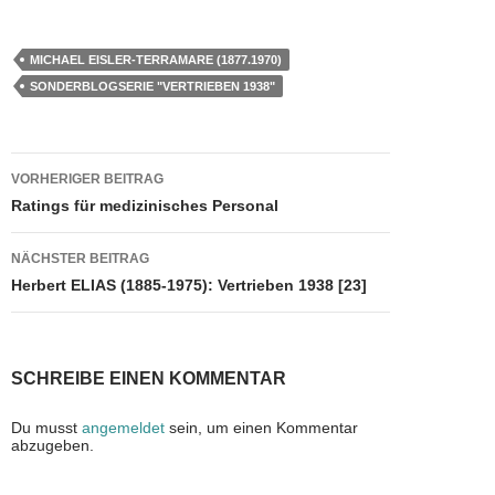
a
a
m
eil
c
st
ail
e
MICHAEL EISLER-TERRAMARE (1877.1970)
e
o
n
SONDERBLOGSERIE "VERTRIEBEN 1938"
b
d
o
o
Beitragsnavigation
VORHERIGER BEITRAG
o
n
Ratings für medizinisches Personal
k
NÄCHSTER BEITRAG
Herbert ELIAS (1885-1975): Vertrieben 1938 [23]
SCHREIBE EINEN KOMMENTAR
Du musst
angemeldet
sein, um einen Kommentar
abzugeben.