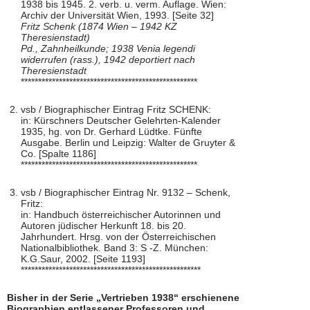
1938 bis 1945. 2. verb. u. verm. Auflage. Wien:
Archiv der Universität Wien, 1993. [Seite 32]
Fritz Schenk (1874 Wien – 1942 KZ
Theresienstadt)
Pd., Zahnheilkunde; 1938 Venia legendi
widerrufen (rass.), 1942 deportiert nach
Theresienstadt
***************************************************
vsb / Biographischer Eintrag Fritz SCHENK:
in: Kürschners Deutscher Gelehrten-Kalender
1935, hg. von Dr. Gerhard Lüdtke. Fünfte
Ausgabe. Berlin und Leipzig: Walter de Gruyter &
Co. [Spalte 1186]
***************************************************
vsb / Biographischer Eintrag Nr. 9132 – Schenk,
Fritz:
in: Handbuch österreichischer Autorinnen und
Autoren jüdischer Herkunft 18. bis 20.
Jahrhundert. Hrsg. von der Österreichischen
Nationalbibliothek. Band 3: S -Z. München:
K.G.Saur, 2002. [Seite 1193]
****************************************************
Bisher in der Serie „Vertrieben 1938“ erschienene
Biographien entlassener Professoren und