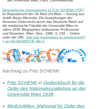
der Universität Wien, Fach: Zahnheilkunde
Biographische Informationen zu Fritz SCHENK (PDF)
im Repositorium der Ub Med Uni Wien. – Auszug aus:
Judith Bauer-Merinsky: Die Auswirkungen der
Annexion Österreichs durch das Deutsche Reich auf
die medizinische Fakultät der Universität Wien im
Jahre 1938: Biographien entlassener Professoren
und Dozenten. Wien: Diss., 1980, S. 234. – Online
unter der URL:
http://ub.meduniwien.ac.at/edocmed/?
f_ac=AC06638607&f_file=1
Nachtrag zu Fritz SCHENK
:
Fritz SCHENK
in
Gedenkbuch für die
Opfer des Nationalsozialismus an der
Universität Wien 1938
MedUniWien: Mahnmal für Opfer des