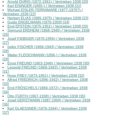
Arnold DURIG (1872-1961) / Vertrieben 1938 [20]
Karl EISINGER (1895-) / Vertrieben 1938 [21]
Michael EISLER-TERRAMARE (1877-1970?) /
Vertrieben 1938 [22]
Herbert ELIAS (1885-1975) / Vertrieben 1938 [23]
Guido ENGELMANN (1876-1959) [24]
Emil EPSTEIN (1875-1951) / Vertrieben 1938 [25]
Sigmund ERDHEIM (1868-1945) / Vertrieben 1938
[26]
Josef FIEBIGER (1870-1956) / Vertrieben 1938
[27]
Isidor FISCHER (1868-1943) / Vertrieben 1938
[28]
Walter FLEISCHMANN (1896-) / Vertrieben 1938
[29]
Ernst FREUND (1863-1946) / Vertrieben 1938 [30]
Leopold FREUND (1868-1943) / Vertrieben 1938
[31]
Hugo FREY (1873-1951) / Vertrieben 1938 [32]
Alfred FRIEDRICH (1896-1942) / Vertrieben 1938
[33]
Emil FRÖSCHELS (1884-1972) / Vertrieben 1938
[34]
Otto FÜRTH (1867-1938) / Vertrieben 1938 [35]
Josef GERSTMANN (1887-1969) / Vertrieben 1938
[36]
Karl GLAESSNER (1876-1944) / Vertrieben 1938
[37]