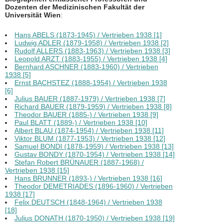
Dozenten der Medizinischen Fakultät der
Universität Wien
:
Hans ABELS (1873-1945) / Vertrieben 1938 [1]
Ludwig ADLER (1879-1958) / Vertrieben 1938 [2]
Rudolf ALLERS (1883-1963) / Vertrieben 1938 [3]
Leopold ARZT (1883-1955) / Vertrieben 1938 [4]
Bernhard ASCHNER (1883-1960) / Vertrieben
1938 [5]
Ernst BACHSTEZ (1888-1954) / Vertrieben 1938
[6]
Julius BAUER (1887-1979) / Vertrieben 1938 [7]
Richard BAUER (1879-1959) / Vertrieben 1938 [8]
Theodor BAUER (1885-) / Vertrieben 1938 [9]
Paul BLATT (1889-) / Vertrieben 1938 [10]
Albert BLAU (1874-1954) / Vertrieben 1938 [11]
Viktor BLUM (1877-1953) / Vertrieben 1938 [12]
Samuel BONDI (1878-1959) / Vertrieben 1938 [13]
Gustav BONDY (1870-1954) / Vertrieben 1938 [14]
Stefan Robert BRÜNAUER (1887-1968) /
Vertrieben 1938 [15]
Hans BRUNNER (1893-) / Vertrieben 1938 [16]
Theodor DEMETRIADES (1896-1960) / Vertrieben
1938 [17]
Felix DEUTSCH (1848-1964) / Vertrieben 1938
[18]
Julius DONATH (1870-1950) / Vertrieben 1938 [19]