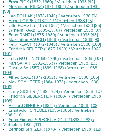
Ernst PICK (1872-1960) / Vertrieben 1938 [92]
Alexanderr PILCZ (1871-1954) / Vertrieben 1938
[93]
Leo POLLAK (1878-1946) / Vertrieben 1938 [94]
Hugo POPPER (1879-) / Vertrieben 1938 [95]
Otto PORGES (1879-1967) / Vertrieben 1938 [96]
Wilhelm RAAB (1895-1970) / Vertrieben 1938 [97]
Egon RANZI (1875-1939) / Vertrieben 1938 [98]
Maximilian RAUCH (1868-) / Vertrieben 1938 [99]
Felix REACH (1872-1943) / Vertrieben 1938 [100]
Friedrich REUTER (1875-1959) / Vertrieben 1938
[101]
Erich RUTTIN (1880-1940) / Vertrieben 1938 [102]
Karl SAFAR (1892-1963) / Vertrieben 1938 [103]
Gustav SAUSER (1899-1968) / Vertrieben 1938
[104]
Alfred SAXL (1877-1962) / Vertrieben 1938 [105]
Max SGALITZER (1884-1973) / Vertrieben 1938
[106]
Harry SICHER (1889-1974) / Vertrieben 1938 [107]
Friedrich SILBERSTEIN (1888-) / Vertrieben 1938
[108]
Richard SINGER (1894-) / Vertrieben 1938 [109]
Ernst Adolf SPIEGEL (1895-1985) / Vertrieben
1938 [110]
Anna Simona SPIEGEL-ADOLF (1893-1983) /
Vertrieben 1938 [111]
Berthold SPITZER (1878-) / Vertrieben 1938 [112]