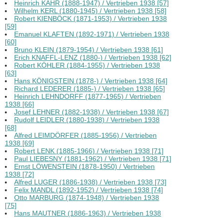
Heinrich KAHR (1888-1947) / Vertrieben 1938 [57]
Wilhelm KERL (1880-1945) / Vertrieben 1938 [58]
Robert KIENBÖCK (1871-1953) / Vertrieben 1938
[59]
Emanuel KLAFTEN (1892-1971) / Vertrieben 1938
[60]
Bruno KLEIN (1879-1954) / Vertrieben 1938 [61]
Erich KNAFFL-LENZ (1880-) / Vertrieben 1938 [62]
Robert KÖHLER (1884-1955) / Vertrieben 1938
[63]
Hans KÖNIGSTEIN (1878-) / Vertrieben 1938 [64]
Richard LEDERER (1885-) / Vertrieben 1938 [65]
Heinrich LEHNDORFF (1877-1965) / Vertrieben
1938 [66]
Josef LEHNER (1882-1938) / Vertrieben 1938 [67]
Rudolf LEIDLER (1880-1938) / Vertrieben 1938
[68]
Alfred LEIMDÖRFER (1885-1956) / Vertrieben
1938 [69]
Robert LENK (1885-1966) / Vertrieben 1938 [71]
Paul LIEBESNY (1881-1962) / Vertrieben 1938 [71]
Ernst LÖWENSTEIN (1878-1950) / Vertrieben
1938 [72]
Alfred LUGER (1886-1938) / Vertrieben 1938 [73]
Felix MANDL (1892-1952) / Vertrieben 1938 [74]
Otto MARBURG (1874-1948) / Vertrieben 1938
[75]
Hans MAUTNER (1886-1963) / Vertrieben 1938