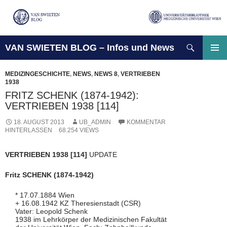
Suchen
VAN SWIETEN BLOG – Infos und News
ZUM
INHALT
PRIMÄ
SPRINGEN
MENÜ
MEDIZINGESCHICHTE
,
NEWS
,
NEWS 8
,
VERTRIEBEN
1938
FRITZ SCHENK (1874-1942):
VERTRIEBEN 1938 [114]
18. AUGUST 2013
UB_ADMIN
KOMMENTAR
HINTERLASSEN
68.254 VIEWS
VERTRIEBEN 1938 [114]
UPDATE
Fritz SCHENK (1874-1942)
* 17.07.1884 Wien
+ 16.08.1942 KZ Theresienstadt (CSR)
Vater: Leopold Schenk
1938 im Lehrkörper der Medizinischen Fakultät