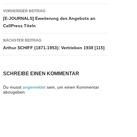
o
o
Beitragsnavigation
VORHERIGER BEITRAG
o
n
[E-JOURNALS] Eweiterung des Angebots an
k
CellPress Titeln
NÄCHSTER BEITRAG
Arthur SCHIFF (1871-1953): Vertrieben 1938 [115]
SCHREIBE EINEN KOMMENTAR
Du musst
angemeldet
sein, um einen Kommentar
abzugeben.