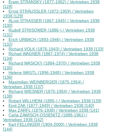
Erwin STRANSKY (1877-1962) / Vertrieben 1938
[128]
Ernst STRÄUSSLER (1872-1959) / Vertrieben
1938 [129]
ALois STRASSER (1867-1945) / Vertrieben 1938
[130]
Rudolf STRISOWER (1886-) / Vertrieben 1938
[131]
Erich URBACH (1893-1946) / Vertrieben 1938
[132]
Richard VOLK (1876-1943) / Vertrieben 1938 [133]
Richad WAGNER (1887-1974) / Vertrieben 1938
[134]
Richard WASICKY (1884-1970) / Vertrieben 1938
[135]
Helene WASTL (1896-1948) / Vertrieben 1938
[136]
Maximilian WEINBERGER (1875-1954) /
Vertrieben 1938 [137]
Richard WIESNER (1875-1954) / Vertrieben 1938
[138]
Robert WILLHEIM (1885-) / Vertrieben 1938 [139]
Emil ZAK (1877-1949) / Vertrieben 1938 [140]
Max ZARFL (1876-1938) / Vertrieben 1938 [141]
Carla ZAWISCH-OSSENITZ (1888-1961) /
Vertrieben 1938 [142]
Karl FELLINGER (1904-2000) / Vertrieben 1938
[144]