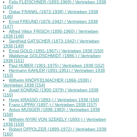
Felix FLEISCHNER (1893-1969) / Vertrieben 1938
[145]
Oskar FRANKL (1873-1938) / Vertrieben 1938
[146]
Ernst FREUND (1876-1942) / Vertrieben 1938
[147]
Alfred Viktor FRISCH (1890-1960) / Vertrieben
1938 [148]
Siegfried GATSCHER (1873-1942) / Vertrieben
1938 [149]
Ernst GOLD (1891-1967) / Vertrieben 1938 [150]
Waldemar GOLDSCHMIDT (1886-) / Vertrieben
1938 [151]
Paul HUBER (1901-1975) / Vertrieben 1938 [152]
Hermann KAHLER (1891-1951) / Vertrieben 1938
[153]
Wilhelm KNÖPFELMACHER (1866-1938) /
Vertrieben 1938 [154]
Josef KONRAD (1900-1979) / Vertrieben 1938
[155]
Hugo KRASSO (1893-) / Vertrieben 1938 [156]
Franz LIPPAY (1897-) / Vertrieben 1938 [157]
Anton MUSGER (1898-1983) / Vertrieben 1938
[158]
Wilhelm NYIRI VON SZEKELY (1893-) / Vertrieben
1938 [159]
Robert OPPOLZER (1899-1972) / Vertrieben 1938
[160]