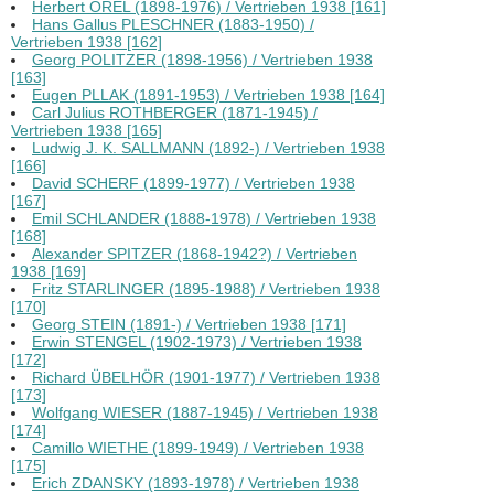
Herbert OREL (1898-1976) / Vertrieben 1938 [161]
Hans Gallus PLESCHNER (1883-1950) /
Vertrieben 1938 [162]
Georg POLITZER (1898-1956) / Vertrieben 1938
[163]
Eugen PLLAK (1891-1953) / Vertrieben 1938 [164]
Carl Julius ROTHBERGER (1871-1945) /
Vertrieben 1938 [165]
Ludwig J. K. SALLMANN (1892-) / Vertrieben 1938
[166]
David SCHERF (1899-1977) / Vertrieben 1938
[167]
Emil SCHLANDER (1888-1978) / Vertrieben 1938
[168]
Alexander SPITZER (1868-1942?) / Vertrieben
1938 [169]
Fritz STARLINGER (1895-1988) / Vertrieben 1938
[170]
Georg STEIN (1891-) / Vertrieben 1938 [171]
Erwin STENGEL (1902-1973) / Vertrieben 1938
[172]
Richard ÜBELHÖR (1901-1977) / Vertrieben 1938
[173]
Wolfgang WIESER (1887-1945) / Vertrieben 1938
[174]
Camillo WIETHE (1899-1949) / Vertrieben 1938
[175]
Erich ZDANSKY (1893-1978) / Vertrieben 1938