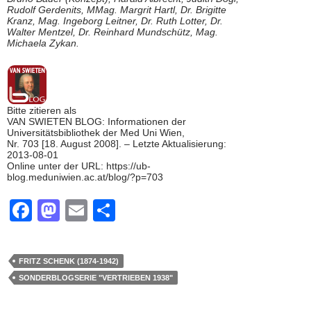
Rudolf Gerdenits, MMag. Margrit Hartl, Dr. Brigitte
Kranz, Mag. Ingeborg Leitner, Dr. Ruth Lotter, Dr.
Walter Mentzel, Dr. Reinhard Mundschütz, Mag.
Michaela Zykan.
Bitte zitieren als
VAN SWIETEN BLOG: Informationen der
Universitätsbibliothek der Med Uni Wien,
Nr. 703 [18. August 2008]. – Letzte Aktualisierung:
2013-08-01
Online unter der URL: https://ub-
blog.meduniwien.ac.at/blog/?p=703
F
M
E
T
a
a
m
eil
c
st
ail
e
FRITZ SCHENK (1874-1942)
e
o
n
SONDERBLOGSERIE "VERTRIEBEN 1938"
b
d