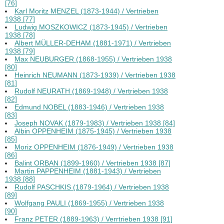
[76]
Karl Moritz MENZEL (1873-1944) / Vertrieben
1938 [77]
Ludwig MOSZKOWICZ (1873-1945) / Vertrieben
1938 [78]
Albert MÜLLER-DEHAM (1881-1971) / Vertrieben
1938 [79]
Max NEUBURGER (1868-1955) / Vertrieben 1938
[80]
Heinrich NEUMANN (1873-1939) / Vertrieben 1938
[81]
Rudolf NEURATH (1869-1948) / Vertrieben 1938
[82]
Edmund NOBEL (1883-1946) / Vertrieben 1938
[83]
Joseph NOVAK (1879-1983) / Vertrieben 1938 [84]
Albin OPPENHEIM (1875-1945) / Vertrieben 1938
[85]
Moriz OPPENHEIM (1876-1949) / Vertrieben 1938
[86]
Balint ORBAN (1899-1960) / Vertrieben 1938 [87]
Martin PAPPENHEIM (1881-1943) / Vertrieben
1938 [88]
Rudolf PASCHKIS (1879-1964) / Vertrieben 1938
[89]
Wolfgang PAULI (1869-1955) / Vertrieben 1938
[90]
Franz PETER (1889-1963) / Verrtrieben 1938 [91]