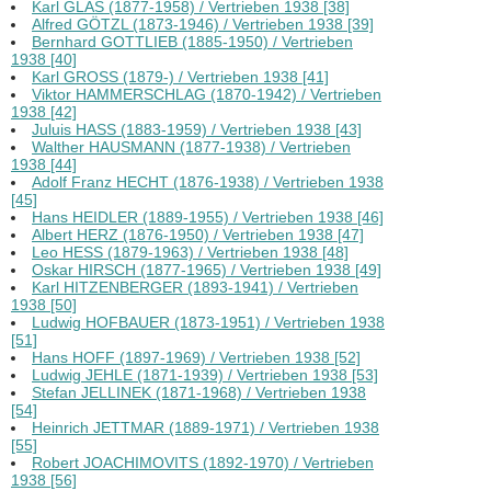
Karl GLAS (1877-1958) / Vertrieben 1938 [38]
Alfred GÖTZL (1873-1946) / Vertrieben 1938 [39]
Bernhard GOTTLIEB (1885-1950) / Vertrieben
1938 [40]
Karl GROSS (1879-) / Vertrieben 1938 [41]
Viktor HAMMERSCHLAG (1870-1942) / Vertrieben
1938 [42]
Juluis HASS (1883-1959) / Vertrieben 1938 [43]
Walther HAUSMANN (1877-1938) / Vertrieben
1938 [44]
Adolf Franz HECHT (1876-1938) / Vertrieben 1938
[45]
Hans HEIDLER (1889-1955) / Vertrieben 1938 [46]
Albert HERZ (1876-1950) / Vertrieben 1938 [47]
Leo HESS (1879-1963) / Vertrieben 1938 [48]
Oskar HIRSCH (1877-1965) / Vertrieben 1938 [49]
Karl HITZENBERGER (1893-1941) / Vertrieben
1938 [50]
Ludwig HOFBAUER (1873-1951) / Vertrieben 1938
[51]
Hans HOFF (1897-1969) / Vertrieben 1938 [52]
Ludwig JEHLE (1871-1939) / Vertrieben 1938 [53]
Stefan JELLINEK (1871-1968) / Vertrieben 1938
[54]
Heinrich JETTMAR (1889-1971) / Vertrieben 1938
[55]
Robert JOACHIMOVITS (1892-1970) / Vertrieben
1938 [56]