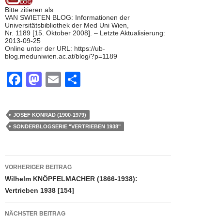
Bitte zitieren als
VAN SWIETEN BLOG: Informationen der
Universitätsbibliothek der Med Uni Wien,
Nr. 1189 [15. Oktober 2008]. – Letzte Aktualisierung:
2013-09-25
Online unter der URL: https://ub-
blog.meduniwien.ac.at/blog/?p=1189
F
M
E
T
a
a
m
eil
c
st
ail
e
JOSEF KONRAD (1900-1979)
e
o
n
SONDERBLOGSERIE "VERTRIEBEN 1938"
b
d
o
o
Beitragsnavigation
VORHERIGER BEITRAG
o
n
Wilhelm KNÖPFELMACHER (1866-1938):
k
Vertrieben 1938 [154]
NÄCHSTER BEITRAG