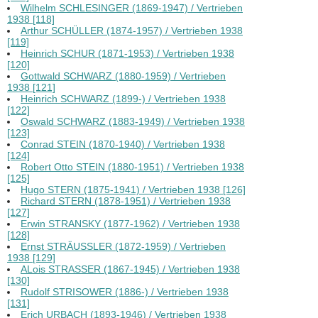
Wilhelm SCHLESINGER (1869-1947) / Vertrieben
1938 [118]
Arthur SCHÜLLER (1874-1957) / Vertrieben 1938
[119]
Heinrich SCHUR (1871-1953) / Vertrieben 1938
[120]
Gottwald SCHWARZ (1880-1959) / Vertrieben
1938 [121]
Heinrich SCHWARZ (1899-) / Vertrieben 1938
[122]
Oswald SCHWARZ (1883-1949) / Vertrieben 1938
[123]
Conrad STEIN (1870-1940) / Vertrieben 1938
[124]
Robert Otto STEIN (1880-1951) / Vertrieben 1938
[125]
Hugo STERN (1875-1941) / Vertrieben 1938 [126]
Richard STERN (1878-1951) / Vertrieben 1938
[127]
Erwin STRANSKY (1877-1962) / Vertrieben 1938
[128]
Ernst STRÄUSSLER (1872-1959) / Vertrieben
1938 [129]
ALois STRASSER (1867-1945) / Vertrieben 1938
[130]
Rudolf STRISOWER (1886-) / Vertrieben 1938
[131]
Erich URBACH (1893-1946) / Vertrieben 1938