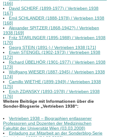
[166]
David SCHERF (1899-1977) / Vertrieben 1938
[167]
Emil SCHLANDER (1888-1978) / Vertrieben 1938
[168]
Alexander SPITZER (1868-1942?) / Vertrieben
1938 [169]
Fritz STARLINGER (1895-1988) / Vertrieben 1938
[170]
Georg STEIN (1891-) / Vertrieben 1938 [171]
Erwin STENGEL (1902-1973) / Vertrieben 1938
[172]
Richard ÜBELHÖR (1901-1977) / Vertrieben 1938
[173]
Wolfgang WIESER (1887-1945) / Vertrieben 1938
[174]
Camillo WIETHE (1899-1949) / Vertrieben 1938
[175]
Erich ZDANSKY (1893-1978) / Vertrieben 1938
[176]
Weitere Beiträge mit Informationen über die
Sonder-Blogserie „Vertrieben 1938“:
Vertrieben 1938 – Biographien entlassener
Professoren und Dozenten der Medizinischen
Fakultät der Universität Wien (03.03.2008)
Einladung zur Mitarbeit an der Sonderblog-Serie