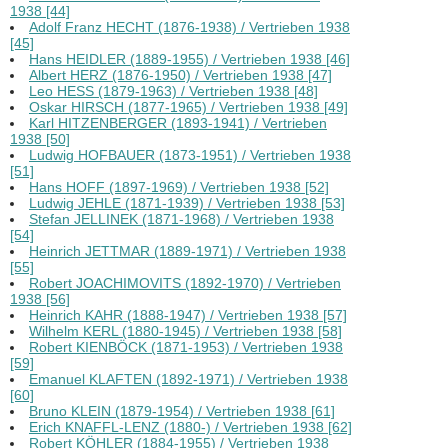
1938 [44]
Adolf Franz HECHT (1876-1938) / Vertrieben 1938
[45]
Hans HEIDLER (1889-1955) / Vertrieben 1938 [46]
Albert HERZ (1876-1950) / Vertrieben 1938 [47]
Leo HESS (1879-1963) / Vertrieben 1938 [48]
Oskar HIRSCH (1877-1965) / Vertrieben 1938 [49]
Karl HITZENBERGER (1893-1941) / Vertrieben
1938 [50]
Ludwig HOFBAUER (1873-1951) / Vertrieben 1938
[51]
Hans HOFF (1897-1969) / Vertrieben 1938 [52]
Ludwig JEHLE (1871-1939) / Vertrieben 1938 [53]
Stefan JELLINEK (1871-1968) / Vertrieben 1938
[54]
Heinrich JETTMAR (1889-1971) / Vertrieben 1938
[55]
Robert JOACHIMOVITS (1892-1970) / Vertrieben
1938 [56]
Heinrich KAHR (1888-1947) / Vertrieben 1938 [57]
Wilhelm KERL (1880-1945) / Vertrieben 1938 [58]
Robert KIENBÖCK (1871-1953) / Vertrieben 1938
[59]
Emanuel KLAFTEN (1892-1971) / Vertrieben 1938
[60]
Bruno KLEIN (1879-1954) / Vertrieben 1938 [61]
Erich KNAFFL-LENZ (1880-) / Vertrieben 1938 [62]
Robert KÖHLER (1884-1955) / Vertrieben 1938