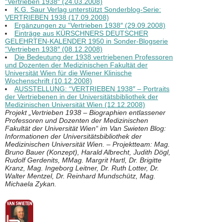
“Vertrieben 1938″ (24.03.2008)
K.G. Saur Verlag unterstützt Sonderblog-Serie:
VERTRIEBEN 1938 (17.09.2008)
Ergänzungen zu “Vertrieben 1938″ (29.09.2008)
Einträge aus KÜRSCHNERS DEUTSCHER
GELEHRTEN-KALENDER 1950 in Sonder-Blogserie
“Vertrieben 1938″ (08.12.2008)
Die Bedeutung der 1938 vertriebenen Professoren
und Dozenten der Medizinischen Fakultät der
Universität Wien für die Wiener Klinische
Wochenschrift (10.12.2008)
AUSSTELLUNG: “VERTRIEBEN 1938″ – Portraits
der Vertriebenen in der Universitätsbibliothek der
Medizinischen Universität Wien (12.12.2008)
Projekt „Vertrieben 1938 – Biographien entlassener
Professoren und Dozenten der Medizinischen
Fakultät der Universität Wien“ im Van Swieten Blog:
Informationen der Universitätsbibliothek der
Medizinischen Universität Wien. – Projektteam: Mag.
Bruno Bauer (Konzept), Harald Albrecht, Judith Dögl,
Rudolf Gerdenits, MMag. Margrit Hartl, Dr. Brigitte
Kranz, Mag. Ingeborg Leitner, Dr. Ruth Lotter, Dr.
Walter Mentzel, Dr. Reinhard Mundschütz, Mag.
Michaela Zykan.