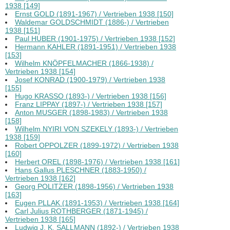
1938 [149]
Ernst GOLD (1891-1967) / Vertrieben 1938 [150]
Waldemar GOLDSCHMIDT (1886-) / Vertrieben
1938 [151]
Paul HUBER (1901-1975) / Vertrieben 1938 [152]
Hermann KAHLER (1891-1951) / Vertrieben 1938
[153]
Wilhelm KNÖPFELMACHER (1866-1938) /
Vertrieben 1938 [154]
Josef KONRAD (1900-1979) / Vertrieben 1938
[155]
Hugo KRASSO (1893-) / Vertrieben 1938 [156]
Franz LIPPAY (1897-) / Vertrieben 1938 [157]
Anton MUSGER (1898-1983) / Vertrieben 1938
[158]
Wilhelm NYIRI VON SZEKELY (1893-) / Vertrieben
1938 [159]
Robert OPPOLZER (1899-1972) / Vertrieben 1938
[160]
Herbert OREL (1898-1976) / Vertrieben 1938 [161]
Hans Gallus PLESCHNER (1883-1950) /
Vertrieben 1938 [162]
Georg POLITZER (1898-1956) / Vertrieben 1938
[163]
Eugen PLLAK (1891-1953) / Vertrieben 1938 [164]
Carl Julius ROTHBERGER (1871-1945) /
Vertrieben 1938 [165]
Ludwig J. K. SALLMANN (1892-) / Vertrieben 1938