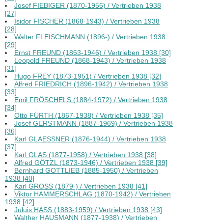
Josef FIEBIGER (1870-1956) / Vertrieben 1938
[27]
Isidor FISCHER (1868-1943) / Vertrieben 1938
[28]
Walter FLEISCHMANN (1896-) / Vertrieben 1938
[29]
Ernst FREUND (1863-1946) / Vertrieben 1938 [30]
Leopold FREUND (1868-1943) / Vertrieben 1938
[31]
Hugo FREY (1873-1951) / Vertrieben 1938 [32]
Alfred FRIEDRICH (1896-1942) / Vertrieben 1938
[33]
Emil FRÖSCHELS (1884-1972) / Vertrieben 1938
[34]
Otto FÜRTH (1867-1938) / Vertrieben 1938 [35]
Josef GERSTMANN (1887-1969) / Vertrieben 1938
[36]
Karl GLAESSNER (1876-1944) / Vertrieben 1938
[37]
Karl GLAS (1877-1958) / Vertrieben 1938 [38]
Alfred GÖTZL (1873-1946) / Vertrieben 1938 [39]
Bernhard GOTTLIEB (1885-1950) / Vertrieben
1938 [40]
Karl GROSS (1879-) / Vertrieben 1938 [41]
Viktor HAMMERSCHLAG (1870-1942) / Vertrieben
1938 [42]
Juluis HASS (1883-1959) / Vertrieben 1938 [43]
Walther HAUSMANN (1877-1938) / Vertrieben