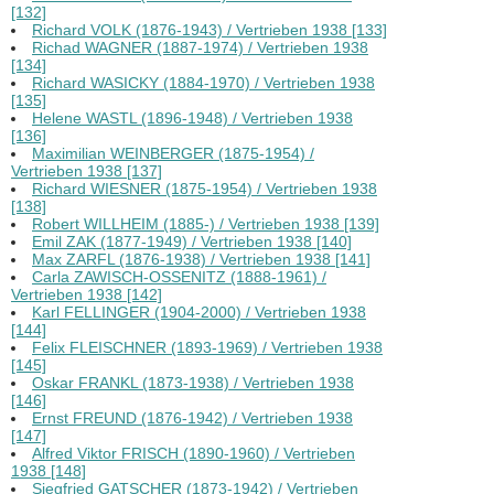
[132]
Richard VOLK (1876-1943) / Vertrieben 1938 [133]
Richad WAGNER (1887-1974) / Vertrieben 1938
[134]
Richard WASICKY (1884-1970) / Vertrieben 1938
[135]
Helene WASTL (1896-1948) / Vertrieben 1938
[136]
Maximilian WEINBERGER (1875-1954) /
Vertrieben 1938 [137]
Richard WIESNER (1875-1954) / Vertrieben 1938
[138]
Robert WILLHEIM (1885-) / Vertrieben 1938 [139]
Emil ZAK (1877-1949) / Vertrieben 1938 [140]
Max ZARFL (1876-1938) / Vertrieben 1938 [141]
Carla ZAWISCH-OSSENITZ (1888-1961) /
Vertrieben 1938 [142]
Karl FELLINGER (1904-2000) / Vertrieben 1938
[144]
Felix FLEISCHNER (1893-1969) / Vertrieben 1938
[145]
Oskar FRANKL (1873-1938) / Vertrieben 1938
[146]
Ernst FREUND (1876-1942) / Vertrieben 1938
[147]
Alfred Viktor FRISCH (1890-1960) / Vertrieben
1938 [148]
Siegfried GATSCHER (1873-1942) / Vertrieben