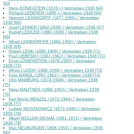
[63]
Hans KÖNIGSTEIN (1878-) / Vertrieben 1938 [64]
Richard LEDERER (1885-) / Vertrieben 1938 [65]
Heinrich LEHNDORFF (1877-1965) / Vertrieben
1938 [66]
Josef LEHNER (1882-1938) / Vertrieben 1938 [67]
Rudolf LEIDLER (1880-1938) / Vertrieben 1938
[68]
Alfred LEIMDÖRFER (1885-1956) / Vertrieben
1938 [69]
Robert LENK (1885-1966) / Vertrieben 1938 [71]
Paul LIEBESNY (1881-1962) / Vertrieben 1938 [71]
Ernst LÖWENSTEIN (1878-1950) / Vertrieben
1938 [72]
Alfred LUGER (1886-1938) / Vertrieben 1938 [73]
Felix MANDL (1892-1952) / Vertrieben 1938 [74]
Otto MARBURG (1874-1948) / Vertrieben 1938
[75]
Hans MAUTNER (1886-1963) / Vertrieben 1938
[76]
Karl Moritz MENZEL (1873-1944) / Vertrieben
1938 [77]
Ludwig MOSZKOWICZ (1873-1945) / Vertrieben
1938 [78]
Albert MÜLLER-DEHAM (1881-1971) / Vertrieben
1938 [79]
Max NEUBURGER (1868-1955) / Vertrieben 1938
[80]