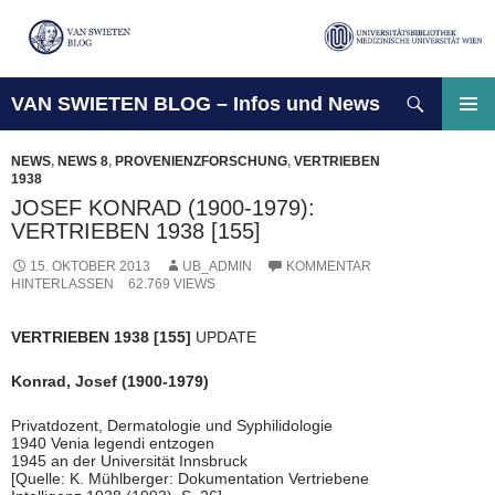
Suchen
VAN SWIETEN BLOG – Infos und News
ZUM
INHALT
PRIMÄ
SPRINGEN
MENÜ
NEWS
,
NEWS 8
,
PROVENIENZFORSCHUNG
,
VERTRIEBEN
1938
JOSEF KONRAD (1900-1979):
VERTRIEBEN 1938 [155]
15. OKTOBER 2013
UB_ADMIN
KOMMENTAR
HINTERLASSEN
62.769 VIEWS
VERTRIEBEN 1938 [155]
UPDATE
Konrad, Josef (1900-1979)
Privatdozent, Dermatologie und Syphilidologie
1940 Venia legendi entzogen
1945 an der Universität Innsbruck
[Quelle: K. Mühlberger: Dokumentation Vertriebene