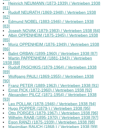
Heinrich NEUMANN (1873-1939) / Vertrieben 1938
[81]
Rudolf NEURATH (1869-1948) / Vertrieben 1938
[82]
Edmund NOBEL (1883-1946) / Vertrieben 1938
[83]
Joseph NOVAK (1879-1983) / Vertrieben 1938 [84]
Albin OPPENHEIM (1875-1945) / Vertrieben 1938
[85]
Moriz OPPENHEIM (1876-1949) / Vertrieben 1938
[86]
Balint ORBAN (1899-1960) / Vertrieben 1938 [87]
Martin PAPPENHEIM (1881-1943) / Vertrieben
1938 [88]
Rudolf PASCHKIS (1879-1964) / Vertrieben 1938
[89]
Wolfgang PAULI (1869-1955) / Vertrieben 1938
[90]
Franz PETER (1889-1963) / Verrtrieben 1938 [91]
Ernst PICK (1872-1960) / Vertrieben 1938 [92]
Alexanderr PILCZ (1871-1954) / Vertrieben 1938
[93]
Leo POLLAK (1878-1946) / Vertrieben 1938 [94]
Hugo POPPER (1879-) / Vertrieben 1938 [95]
Otto PORGES (1879-1967) / Vertrieben 1938 [96]
Wilhelm RAAB (1895-1970) / Vertrieben 1938 [97]
Egon RANZI (1875-1939) / Vertrieben 1938 [98]
Maximilian RAUCH (1868-) / Vertrieben 1938 [99]