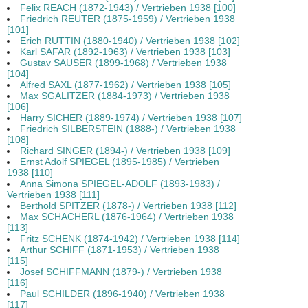
Felix REACH (1872-1943) / Vertrieben 1938 [100]
Friedrich REUTER (1875-1959) / Vertrieben 1938
[101]
Erich RUTTIN (1880-1940) / Vertrieben 1938 [102]
Karl SAFAR (1892-1963) / Vertrieben 1938 [103]
Gustav SAUSER (1899-1968) / Vertrieben 1938
[104]
Alfred SAXL (1877-1962) / Vertrieben 1938 [105]
Max SGALITZER (1884-1973) / Vertrieben 1938
[106]
Harry SICHER (1889-1974) / Vertrieben 1938 [107]
Friedrich SILBERSTEIN (1888-) / Vertrieben 1938
[108]
Richard SINGER (1894-) / Vertrieben 1938 [109]
Ernst Adolf SPIEGEL (1895-1985) / Vertrieben
1938 [110]
Anna Simona SPIEGEL-ADOLF (1893-1983) /
Vertrieben 1938 [111]
Berthold SPITZER (1878-) / Vertrieben 1938 [112]
Max SCHACHERL (1876-1964) / Vertrieben 1938
[113]
Fritz SCHENK (1874-1942) / Vertrieben 1938 [114]
Arthur SCHIFF (1871-1953) / Vertrieben 1938
[115]
Josef SCHIFFMANN (1879-) / Vertrieben 1938
[116]
Paul SCHILDER (1896-1940) / Vertrieben 1938
[117]