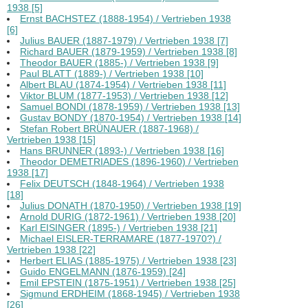
1938 [5]
Ernst BACHSTEZ (1888-1954) / Vertrieben 1938
[6]
Julius BAUER (1887-1979) / Vertrieben 1938 [7]
Richard BAUER (1879-1959) / Vertrieben 1938 [8]
Theodor BAUER (1885-) / Vertrieben 1938 [9]
Paul BLATT (1889-) / Vertrieben 1938 [10]
Albert BLAU (1874-1954) / Vertrieben 1938 [11]
Viktor BLUM (1877-1953) / Vertrieben 1938 [12]
Samuel BONDI (1878-1959) / Vertrieben 1938 [13]
Gustav BONDY (1870-1954) / Vertrieben 1938 [14]
Stefan Robert BRÜNAUER (1887-1968) /
Vertrieben 1938 [15]
Hans BRUNNER (1893-) / Vertrieben 1938 [16]
Theodor DEMETRIADES (1896-1960) / Vertrieben
1938 [17]
Felix DEUTSCH (1848-1964) / Vertrieben 1938
[18]
Julius DONATH (1870-1950) / Vertrieben 1938 [19]
Arnold DURIG (1872-1961) / Vertrieben 1938 [20]
Karl EISINGER (1895-) / Vertrieben 1938 [21]
Michael EISLER-TERRAMARE (1877-1970?) /
Vertrieben 1938 [22]
Herbert ELIAS (1885-1975) / Vertrieben 1938 [23]
Guido ENGELMANN (1876-1959) [24]
Emil EPSTEIN (1875-1951) / Vertrieben 1938 [25]
Sigmund ERDHEIM (1868-1945) / Vertrieben 1938
[26]