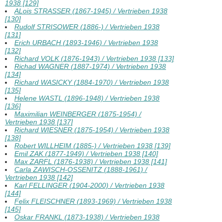
1938 [129]
ALois STRASSER (1867-1945) / Vertrieben 1938
[130]
Rudolf STRISOWER (1886-) / Vertrieben 1938
[131]
Erich URBACH (1893-1946) / Vertrieben 1938
[132]
Richard VOLK (1876-1943) / Vertrieben 1938 [133]
Richad WAGNER (1887-1974) / Vertrieben 1938
[134]
Richard WASICKY (1884-1970) / Vertrieben 1938
[135]
Helene WASTL (1896-1948) / Vertrieben 1938
[136]
Maximilian WEINBERGER (1875-1954) /
Vertrieben 1938 [137]
Richard WIESNER (1875-1954) / Vertrieben 1938
[138]
Robert WILLHEIM (1885-) / Vertrieben 1938 [139]
Emil ZAK (1877-1949) / Vertrieben 1938 [140]
Max ZARFL (1876-1938) / Vertrieben 1938 [141]
Carla ZAWISCH-OSSENITZ (1888-1961) /
Vertrieben 1938 [142]
Karl FELLINGER (1904-2000) / Vertrieben 1938
[144]
Felix FLEISCHNER (1893-1969) / Vertrieben 1938
[145]
Oskar FRANKL (1873-1938) / Vertrieben 1938