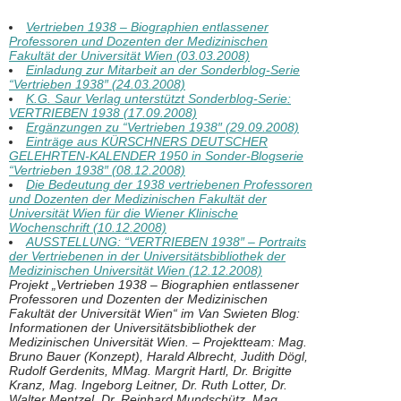
Vertrieben 1938 – Biographien entlassener
Professoren und Dozenten der Medizinischen
Fakultät der Universität Wien (03.03.2008)
Einladung zur Mitarbeit an der Sonderblog-Serie
“Vertrieben 1938″ (24.03.2008)
K.G. Saur Verlag unterstützt Sonderblog-Serie:
VERTRIEBEN 1938 (17.09.2008)
Ergänzungen zu “Vertrieben 1938″ (29.09.2008)
Einträge aus KÜRSCHNERS DEUTSCHER
GELEHRTEN-KALENDER 1950 in Sonder-Blogserie
“Vertrieben 1938″ (08.12.2008)
Die Bedeutung der 1938 vertriebenen Professoren
und Dozenten der Medizinischen Fakultät der
Universität Wien für die Wiener Klinische
Wochenschrift (10.12.2008)
AUSSTELLUNG: “VERTRIEBEN 1938″ – Portraits
der Vertriebenen in der Universitätsbibliothek der
Medizinischen Universität Wien (12.12.2008)
Projekt „Vertrieben 1938 – Biographien entlassener
Professoren und Dozenten der Medizinischen
Fakultät der Universität Wien“ im Van Swieten Blog:
Informationen der Universitätsbibliothek der
Medizinischen Universität Wien. – Projektteam: Mag.
Bruno Bauer (Konzept), Harald Albrecht, Judith Dögl,
Rudolf Gerdenits, MMag. Margrit Hartl, Dr. Brigitte
Kranz, Mag. Ingeborg Leitner, Dr. Ruth Lotter, Dr.
Walter Mentzel, Dr. Reinhard Mundschütz, Mag.