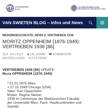
Suchen
VAN SWIETEN BLOG – Infos und News
ZUM
INHALT
PRIMÄ
SPRINGEN
MENÜ
MEDIZINGESCHICHTE
,
NEWS 8
,
VERTRIEBEN 1938
MORITZ OPPENHEIM (1876-1949):
VERTRIEBEN 1938 [86]
8. JULI 2013
UB_ADMIN
KOMMENTAR
HINTERLASSEN
76.574 VIEWS
VERTRIEBEN 1938 [86]
UPDATE
Moriz OPPENHEIM (1876-1949)
* 01.01.1876 Wien
+ 27.10.1949 Chicago (USA)
Vater: Karl Oppenheim
Mutter: Regine Steiner
1938 im Lehrkörper der Medizinischen Fakultät
der Universität Wien, Fach: Hautkrankheiten und
Syphilis