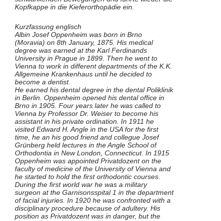
Kopfkappe in die Kieferorthopädie ein.
Kurzfassung englisch
Albin Josef Oppenheim was born in Brno
(Moravia) on 8th January, 1875. His medical
degree was earned at the Karl Ferdinands
University in Prague in 1899. Then he went to
Vienna to work in different departments of the K.K.
Allgemeine Krankenhaus until he decided to
become a dentist.
He earned his dental degree in the dental Poliklinik
in Berlin. Oppenheim opened his dental office in
Brno in 1905. Four years later he was called to
Vienna by Professor Dr. Weiser to become his
assistant in his private ordination. In 1911 he
visited Edward H. Angle in the USA for the first
time, he an his good friend and collegue Josef
Grünberg held lectures in the Angle School of
Orthodontia in New London, Connecticut. In 1915
Oppenheim was appointed Privatdozent on the
faculty of medicine of the University of Vienna and
he started to hold the first orthodontic courses.
During the first world war he was a military
surgeon at the Garnisonsspital 1 in the department
of facial injuries. In 1920 he was confronted with a
disciplinary procedure because of adultery. His
position as Privatdozent was in danger, but the