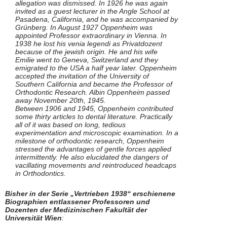
allegation was dismissed. In 1926 he was again
invited as a guest lecturer in the Angle School at
Pasadena, California, and he was accompanied by
Grünberg. In August 1927 Oppenheim was
appointed Professor extraordinary in Vienna. In
1938 he lost his venia legendi as Privatdozent
because of the jewish origin. He and his wife
Emilie went to Geneva, Switzerland and they
emigrated to the USA a half year later. Oppenheim
accepted the invitation of the University of
Southern California and became the Professor of
Orthodontic Research. Albin Oppenheim passed
away November 20th, 1945.
Between 1906 and 1945, Oppenheim contributed
some thirty articles to dental literature. Practically
all of it was based on long, tedious
experimentation and microscopic examination. In a
milestone of orthodontic research, Oppenheim
stressed the advantages of gentle forces applied
intermittently. He also elucidated the dangers of
vacillating movements and reintroduced headcaps
in Orthodontics.
Bisher in der Serie „Vertrieben 1938“ erschienene
Biographien entlassener Professoren und
Dozenten der Medizinischen Fakultät der
Universität Wien
: