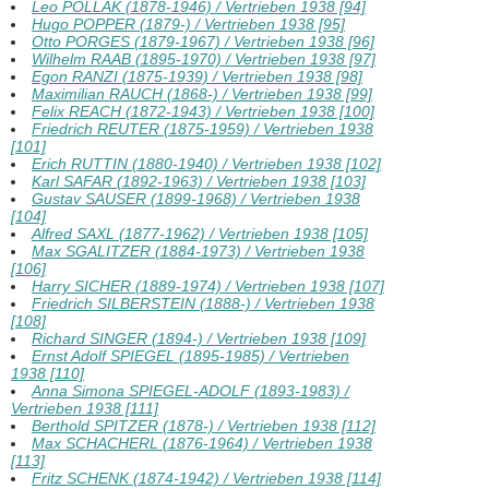
Leo POLLAK (1878-1946) / Vertrieben 1938 [94]
Hugo POPPER (1879-) / Vertrieben 1938 [95]
Otto PORGES (1879-1967) / Vertrieben 1938 [96]
Wilhelm RAAB (1895-1970) / Vertrieben 1938 [97]
Egon RANZI (1875-1939) / Vertrieben 1938 [98]
Maximilian RAUCH (1868-) / Vertrieben 1938 [99]
Felix REACH (1872-1943) / Vertrieben 1938 [100]
Friedrich REUTER (1875-1959) / Vertrieben 1938
[101]
Erich RUTTIN (1880-1940) / Vertrieben 1938 [102]
Karl SAFAR (1892-1963) / Vertrieben 1938 [103]
Gustav SAUSER (1899-1968) / Vertrieben 1938
[104]
Alfred SAXL (1877-1962) / Vertrieben 1938 [105]
Max SGALITZER (1884-1973) / Vertrieben 1938
[106]
Harry SICHER (1889-1974) / Vertrieben 1938 [107]
Friedrich SILBERSTEIN (1888-) / Vertrieben 1938
[108]
Richard SINGER (1894-) / Vertrieben 1938 [109]
Ernst Adolf SPIEGEL (1895-1985) / Vertrieben
1938 [110]
Anna Simona SPIEGEL-ADOLF (1893-1983) /
Vertrieben 1938 [111]
Berthold SPITZER (1878-) / Vertrieben 1938 [112]
Max SCHACHERL (1876-1964) / Vertrieben 1938
[113]
Fritz SCHENK (1874-1942) / Vertrieben 1938 [114]