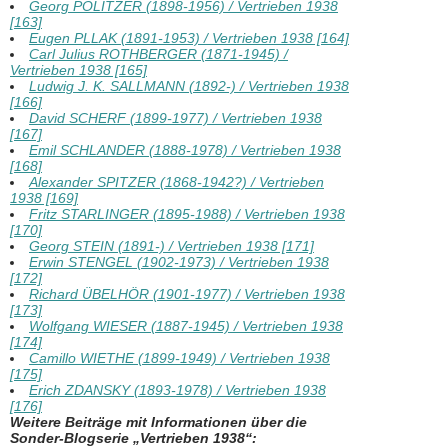
Georg POLITZER (1898-1956) / Vertrieben 1938
[163]
Eugen PLLAK (1891-1953) / Vertrieben 1938 [164]
Carl Julius ROTHBERGER (1871-1945) /
Vertrieben 1938 [165]
Ludwig J. K. SALLMANN (1892-) / Vertrieben 1938
[166]
David SCHERF (1899-1977) / Vertrieben 1938
[167]
Emil SCHLANDER (1888-1978) / Vertrieben 1938
[168]
Alexander SPITZER (1868-1942?) / Vertrieben
1938 [169]
Fritz STARLINGER (1895-1988) / Vertrieben 1938
[170]
Georg STEIN (1891-) / Vertrieben 1938 [171]
Erwin STENGEL (1902-1973) / Vertrieben 1938
[172]
Richard ÜBELHÖR (1901-1977) / Vertrieben 1938
[173]
Wolfgang WIESER (1887-1945) / Vertrieben 1938
[174]
Camillo WIETHE (1899-1949) / Vertrieben 1938
[175]
Erich ZDANSKY (1893-1978) / Vertrieben 1938
[176]
Weitere Beiträge mit Informationen über die
Sonder-Blogserie „Vertrieben 1938“: