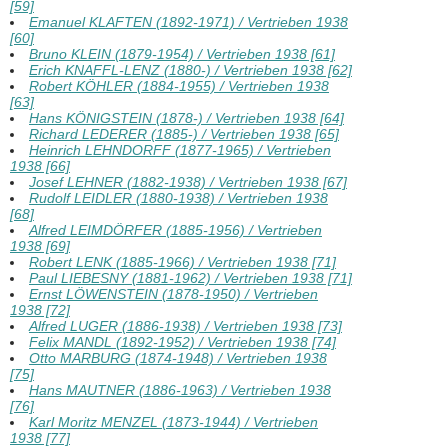
[59]
Emanuel KLAFTEN (1892-1971) / Vertrieben 1938
[60]
Bruno KLEIN (1879-1954) / Vertrieben 1938 [61]
Erich KNAFFL-LENZ (1880-) / Vertrieben 1938 [62]
Robert KÖHLER (1884-1955) / Vertrieben 1938
[63]
Hans KÖNIGSTEIN (1878-) / Vertrieben 1938 [64]
Richard LEDERER (1885-) / Vertrieben 1938 [65]
Heinrich LEHNDORFF (1877-1965) / Vertrieben
1938 [66]
Josef LEHNER (1882-1938) / Vertrieben 1938 [67]
Rudolf LEIDLER (1880-1938) / Vertrieben 1938
[68]
Alfred LEIMDÖRFER (1885-1956) / Vertrieben
1938 [69]
Robert LENK (1885-1966) / Vertrieben 1938 [71]
Paul LIEBESNY (1881-1962) / Vertrieben 1938 [71]
Ernst LÖWENSTEIN (1878-1950) / Vertrieben
1938 [72]
Alfred LUGER (1886-1938) / Vertrieben 1938 [73]
Felix MANDL (1892-1952) / Vertrieben 1938 [74]
Otto MARBURG (1874-1948) / Vertrieben 1938
[75]
Hans MAUTNER (1886-1963) / Vertrieben 1938
[76]
Karl Moritz MENZEL (1873-1944) / Vertrieben
1938 [77]