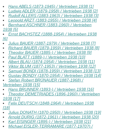
Hans ABELS (1873-1945) / Vertrieben 1938 [1]
Ludwig ADLER (1879-1958) / Vertrieben 1938 [2]
Rudolf ALLERS (1883-1963) / Vertrieben 1938 [3]
Leopold ARZT (1883-1955) / Vertrieben 1938 [4]
Bernhard ASCHNER (1883-1960) / Vertrieben
1938 [5]
Ernst BACHSTEZ (1888-1954) / Vertrieben 1938
[6]
Julius BAUER (1887-1979) / Vertrieben 1938 [7]
Richard BAUER (1879-1959) / Vertrieben 1938 [8]
Theodor BAUER (1885-) / Vertrieben 1938 [9]
Paul BLATT (1889-) / Vertrieben 1938 [10]
Albert BLAU (1874-1954) / Vertrieben 1938 [11]
Viktor BLUM (1877-1953) / Vertrieben 1938 [12]
Samuel BONDI (1878-1959) / Vertrieben 1938 [13]
Gustav BONDY (1870-1954) / Vertrieben 1938 [14]
Stefan Robert BRÜNAUER (1887-1968) /
Vertrieben 1938 [15]
Hans BRUNNER (1893-) / Vertrieben 1938 [16]
Theodor DEMETRIADES (1896-1960) / Vertrieben
1938 [17]
Felix DEUTSCH (1848-1964) / Vertrieben 1938
[18]
Julius DONATH (1870-1950) / Vertrieben 1938 [19]
Arnold DURIG (1872-1961) / Vertrieben 1938 [20]
Karl EISINGER (1895-) / Vertrieben 1938 [21]
Michael EISLER-TERRAMARE (1877-1970?) /