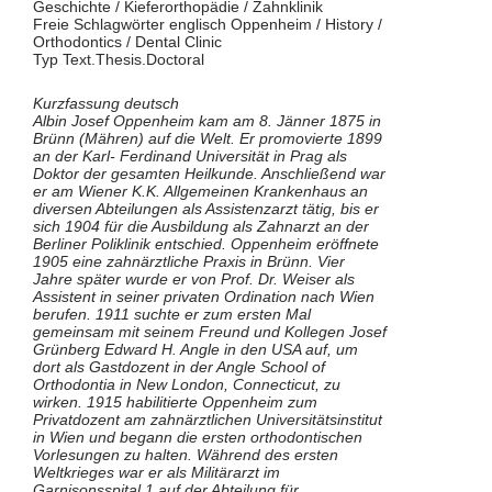
Geschichte / Kieferorthopädie / Zahnklinik
Freie Schlagwörter englisch Oppenheim / History /
Orthodontics / Dental Clinic
Typ Text.Thesis.Doctoral
Kurzfassung deutsch
Albin Josef Oppenheim kam am 8. Jänner 1875 in
Brünn (Mähren) auf die Welt. Er promovierte 1899
an der Karl- Ferdinand Universität in Prag als
Doktor der gesamten Heilkunde. Anschließend war
er am Wiener K.K. Allgemeinen Krankenhaus an
diversen Abteilungen als Assistenzarzt tätig, bis er
sich 1904 für die Ausbildung als Zahnarzt an der
Berliner Poliklinik entschied. Oppenheim eröffnete
1905 eine zahnärztliche Praxis in Brünn. Vier
Jahre später wurde er von Prof. Dr. Weiser als
Assistent in seiner privaten Ordination nach Wien
berufen. 1911 suchte er zum ersten Mal
gemeinsam mit seinem Freund und Kollegen Josef
Grünberg Edward H. Angle in den USA auf, um
dort als Gastdozent in der Angle School of
Orthodontia in New London, Connecticut, zu
wirken. 1915 habilitierte Oppenheim zum
Privatdozent am zahnärztlichen Universitätsinstitut
in Wien und begann die ersten orthodontischen
Vorlesungen zu halten. Während des ersten
Weltkrieges war er als Militärarzt im
Garnisonsspital 1 auf der Abteilung für