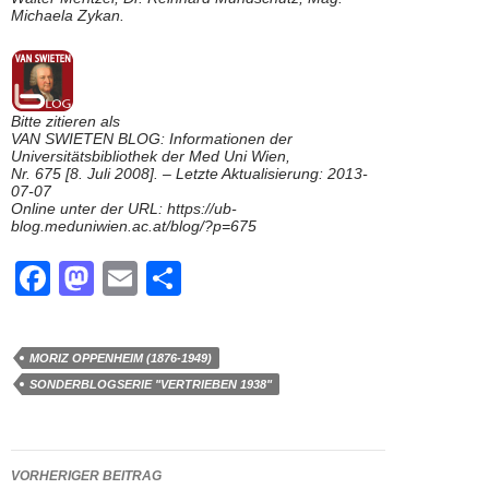
Michaela Zykan.
Bitte zitieren als
VAN SWIETEN BLOG: Informationen der
Universitätsbibliothek der Med Uni Wien,
Nr. 675 [8. Juli 2008]. – Letzte Aktualisierung: 2013-
07-07
Online unter der URL: https://ub-
blog.meduniwien.ac.at/blog/?p=675
F
M
E
T
a
a
m
eil
c
st
ail
e
MORIZ OPPENHEIM (1876-1949)
e
o
n
SONDERBLOGSERIE "VERTRIEBEN 1938"
b
d
o
o
Beitragsnavigation
VORHERIGER BEITRAG
o
n