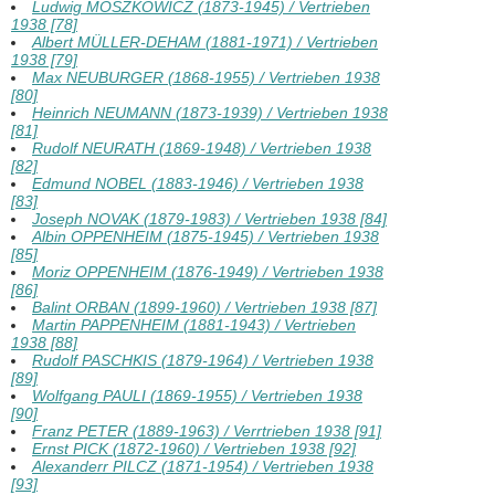
Ludwig MOSZKOWICZ (1873-1945) / Vertrieben
1938 [78]
Albert MÜLLER-DEHAM (1881-1971) / Vertrieben
1938 [79]
Max NEUBURGER (1868-1955) / Vertrieben 1938
[80]
Heinrich NEUMANN (1873-1939) / Vertrieben 1938
[81]
Rudolf NEURATH (1869-1948) / Vertrieben 1938
[82]
Edmund NOBEL (1883-1946) / Vertrieben 1938
[83]
Joseph NOVAK (1879-1983) / Vertrieben 1938 [84]
Albin OPPENHEIM (1875-1945) / Vertrieben 1938
[85]
Moriz OPPENHEIM (1876-1949) / Vertrieben 1938
[86]
Balint ORBAN (1899-1960) / Vertrieben 1938 [87]
Martin PAPPENHEIM (1881-1943) / Vertrieben
1938 [88]
Rudolf PASCHKIS (1879-1964) / Vertrieben 1938
[89]
Wolfgang PAULI (1869-1955) / Vertrieben 1938
[90]
Franz PETER (1889-1963) / Verrtrieben 1938 [91]
Ernst PICK (1872-1960) / Vertrieben 1938 [92]
Alexanderr PILCZ (1871-1954) / Vertrieben 1938
[93]