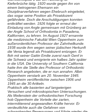
Kieferbrüche tätig. 1920 wurde gegen ihn von
einem betrogenen Ehemann ein
Disziplinarverfahren wegen Ehebruch eingeleitet,
das sogar seine Position als Privatdozent
gefährdete. Doch die Anschuldigungen konnten
entkräftet werden. 1926 folgte er erneut der
Einladung von Angle gemeinsam mit Grünberg an
der Angle School of Orthodontia in Pasadena,
Kalifornien, zu lehren. Im August 1927 ernannte
die medizinische Fakultät Wien Oppenheim zum
außerordentlichen Professor der Zahnheilkunde.
1938 wurde ihm wegen seiner jüdischen Herkunft
die Venia legendi als Privatdozent entzogen. Er
floh mit seiner Gattin Emilie zuerst nach Genf in
die Schweiz und emigrierte ein halbes Jahr später
in die USA. Die University of Southern California
hatte ihm die Stelle des Professor of Orthodontic
Research angeboten, die er nun annahm. Albin
Oppenheim verstarb am 20. November 1945.
Oppenheim veröffentlichte zwischen 1906 und
1945 an die 30 Artikeln.
Praktisch alle basierten auf langwierigen
Versuchen und mikroskopischen Untersuchungen.
Als Meilenstein der orthodontischen Forschung
hob Oppenheim die Vorteile der zarten,
intermittierend angewandten Kräfte hervor. Er
verdeutlichte auch die Gefahren von
schwankenden Bewegungen und führte wieder die