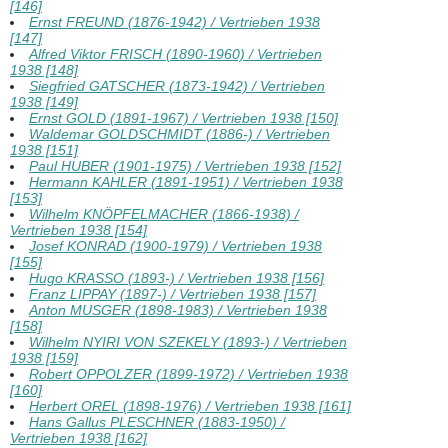
[146]
Ernst FREUND (1876-1942) / Vertrieben 1938
[147]
Alfred Viktor FRISCH (1890-1960) / Vertrieben
1938 [148]
Siegfried GATSCHER (1873-1942) / Vertrieben
1938 [149]
Ernst GOLD (1891-1967) / Vertrieben 1938 [150]
Waldemar GOLDSCHMIDT (1886-) / Vertrieben
1938 [151]
Paul HUBER (1901-1975) / Vertrieben 1938 [152]
Hermann KAHLER (1891-1951) / Vertrieben 1938
[153]
Wilhelm KNÖPFELMACHER (1866-1938) /
Vertrieben 1938 [154]
Josef KONRAD (1900-1979) / Vertrieben 1938
[155]
Hugo KRASSO (1893-) / Vertrieben 1938 [156]
Franz LIPPAY (1897-) / Vertrieben 1938 [157]
Anton MUSGER (1898-1983) / Vertrieben 1938
[158]
Wilhelm NYIRI VON SZEKELY (1893-) / Vertrieben
1938 [159]
Robert OPPOLZER (1899-1972) / Vertrieben 1938
[160]
Herbert OREL (1898-1976) / Vertrieben 1938 [161]
Hans Gallus PLESCHNER (1883-1950) /
Vertrieben 1938 [162]