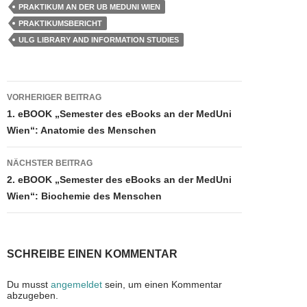
c
st
ail
e
PRAKTIKUM AN DER UB MEDUNI WIEN
e
o
n
PRAKTIKUMSBERICHT
b
d
ULG LIBRARY AND INFORMATION STUDIES
o
o
o
n
Beitragsnavigation
VORHERIGER BEITRAG
k
1. eBOOK „Semester des eBooks an der MedUni
Wien“: Anatomie des Menschen
NÄCHSTER BEITRAG
2. eBOOK „Semester des eBooks an der MedUni
Wien“: Biochemie des Menschen
SCHREIBE EINEN KOMMENTAR
Du musst
angemeldet
sein, um einen Kommentar
abzugeben.