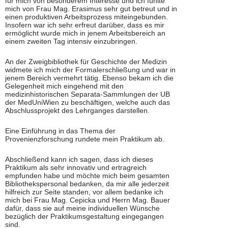
für mich von besonderem Interesse und ich fühlte
mich von Frau Mag. Erasimus sehr gut betreut und in
einen produktiven Arbeitsprozess miteingebunden.
Insofern war ich sehr erfreut darüber, dass es mir
ermöglicht wurde mich in jenem Arbeitsbereich an
einem zweiten Tag intensiv einzubringen.
An der Zweigbibliothek für Geschichte der Medizin
widmete ich mich der Formalerschließung und war in
jenem Bereich vermehrt tätig. Ebenso bekam ich die
Gelegenheit mich eingehend mit den
medizinhistorischen Separata-Sammlungen der UB
der MedUniWien zu beschäftigen, welche auch das
Abschlussprojekt des Lehrganges darstellen.
Eine Einführung in das Thema der
Provenienzforschung rundete mein Praktikum ab.
Abschließend kann ich sagen, dass ich dieses
Praktikum als sehr innovativ und ertragreich
empfunden habe und möchte mich beim gesamten
Bibliothekspersonal bedanken, da mir alle jederzeit
hilfreich zur Seite standen, vor allem bedanke ich
mich bei Frau Mag. Cepicka und Herrn Mag. Bauer
dafür, dass sie auf meine individuellen Wünsche
bezüglich der Praktikumsgestaltung eingegangen
sind.