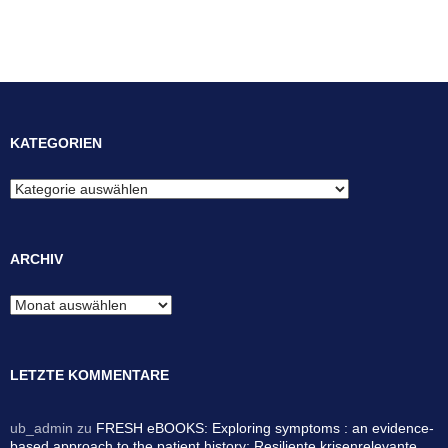
KATEGORIEN
Kategorien
ARCHIV
Archiv
LETZTE KOMMENTARE
ub_admin
zu
FRESH eBOOKS: Exploring symptoms : an evidence-
based approach to the patient history; Resiliente krisenrelevante