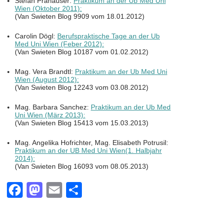
Stefan Prähauser:
Praktikum an der Ub Med Uni
Wien (Oktober 2011):
(Van Swieten Blog 9909 vom 18.01.2012)
Carolin Dögl:
Berufspraktische Tage an der Ub
Med Uni Wien (Feber 2012):
(Van Swieten Blog 10187 vom 01.02.2012)
Mag. Vera Brandtl:
Praktikum an der Ub Med Uni
Wien (August 2012):
(Van Swieten Blog 12243 vom 03.08.2012)
Mag. Barbara Sanchez:
Praktikum an der Ub Med
Uni Wien (März 2013):
(Van Swieten Blog 15413 vom 15.03.2013)
Mag. Angelika Hofrichter, Mag. Elisabeth Potrusil:
Praktikum an der UB Med Uni Wien(1. Halbjahr
2014):
(Van Swieten Blog 16093 vom 08.05.2013)
F
M
E
T
a
a
m
eil