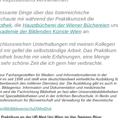
eressante Dinge über das österreichische
chaute mir während der Praktikumzeit die
othek
, die
Hauptbücherei der Wiener Büchereien
un
Akademie der Bildenden Künste Wien
an.
schlussreichen Unterhaltungen mit meinen Kollegen
 mir gefiel die selbstständige Arbeit. Das Praktikum 
liothek brachte mir viele Erfahrungen, eine Menge
sehr schöne Zeit die ich gern hier verbrachte.
zur Fachangestellten für Medien- und Informationsdienste in der
t es seit 1998 und stellt eine deutschlandweit einheitliche Ausbildung fü
benbereich des mittleren Dienstes) dar. Die Ausbildung gibt es auch in
, Bildagentur, Information und Dokumentation und medizinische
wird die Fachrichtung Bibliothek an fast allen Universitätsbibliotheken
nd Spezialbibliotheken und in der örtlichen Berufsschule. In Berlin und
ufenzentrum für Bürowirtschaft und Verwaltung für die theoretische
hiv|Bib|Bildagentur|IuD|MedDok
in Praktikum an der UB Med Uni Wien im Van Swieten Blog: