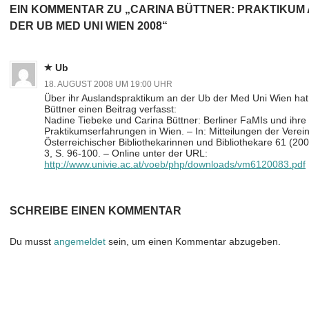
EIN KOMMENTAR ZU „CARINA BÜTTNER: PRAKTIKUM
DER UB MED UNI WIEN 2008“
Ub
18. AUGUST 2008 UM 19:00 UHR
Über ihr Auslandspraktikum an der Ub der Med Uni Wien hat
Büttner einen Beitrag verfasst:
Nadine Tiebeke und Carina Büttner: Berliner FaMIs und ihre
Praktikumserfahrungen in Wien. – In: Mitteilungen der Verei
Österreichischer Bibliothekarinnen und Bibliothekare 61 (200
3, S. 96-100. – Online unter der URL:
http://www.univie.ac.at/voeb/php/downloads/vm6120083.pdf
SCHREIBE EINEN KOMMENTAR
Du musst
angemeldet
sein, um einen Kommentar abzugeben.