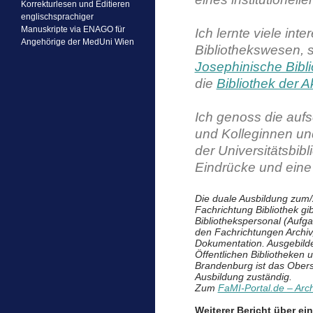
Korrekturlesen und Editieren
englischsprachiger
Manuskripte via ENAGO für
Ich lernte viele int
Angehörige der MedUni Wien
Bibliothekswesen, s
Josephinische Bibli
die
Bibliothek der 
Ich genoss die auf
und Kolleginnen und
der Universitätsbib
Eindrücke und eine 
Die duale Ausbildung zum/
Fachrichtung Bibliothek gib
Bibliothekspersonal (Aufga
den Fachrichtungen Archiv
Dokumentation. Ausgebildet 
Öffentlichen Bibliotheken u
Brandenburg ist das Oberst
Ausbildung zuständig.
Zum
FaMI-Portal.de – Arc
Weiterer Bericht über e