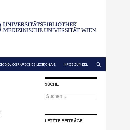
BIOBIBLIOGRAFISCHES LEXIKON A-Z
INFOS ZUM BBL
SUCHE
Suchen
nach:
n
n
LETZTE BEITRÄGE