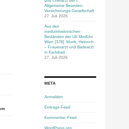
und Chefarzt der I.
Allgemeine Beamten-
Versicherungs-Gesellschaft
27. Juli 2026
Aus den
medizinhistorischen
Beständen der Ub MedUni
Wien [378]: Munk, Heinrich
– Frauenarzt und Badearzt
in Karlsbad
27. Juli 2026
META
Anmelden
Eintrags-Feed
Com
Kommentar-Feed
WordPress.org