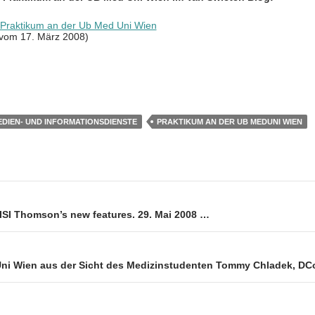
 Praktikum an der Ub Med Uni Wien
 vom 17. März 2008)
T
il
e
DIEN- UND INFORMATIONSDIENSTE
PRAKTIKUM AN DER UB MEDUNI WIEN
n
ion
 ISI Thomson’s new features. 29. Mai 2008 …
ni Wien aus der Sicht des Medizinstudenten Tommy Chladek, D