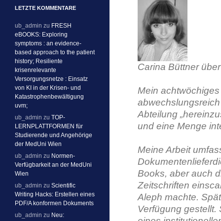
LETZTE KOMMENTARE
ub_admin
zu
FRESH
eBOOKS: Exploring
symptoms : an evidence-
based approach to the patient
history; Resiliente
Carina Büttner über
krisenrelevante
Versorgungsnetze : Einsatz
von KI in der Krisen- und
Mein achtwöchiges 
Katastrophenbewältigung
abwechslungsreich u
uvm;
Abteilung „hereinz
ub_admin
zu
TOP-
und eine Menge in
LERNPLATTFORMEN für
Studierende und Angehörige
der MedUni Wien
Meine Arbeit umfas
ub_admin
zu
Normen-
Dokumentenlieferdi
Verfügbarkeit an der MedUni
Books, aber auch di
Wien
Zeitschriften eins
ub_admin
zu
Scientific
Writing Hacks: Erstellen eines
Aleph machte. Spät
PDF/A konformen Dokuments
Verfügung gestellt.
ub_admin
zu
Neu:
eines institutionel