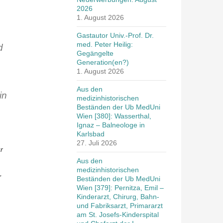
2026
1. August 2026
Gastautor Univ.-Prof. Dr.
med. Peter Heilig:
d
Gegängelte
Generation(en?)
1. August 2026
Aus den
in
medizinhistorischen
Beständen der Ub MedUni
Wien [380]: Wasserthal,
Ignaz – Balneologe in
Karlsbad
27. Juli 2026
r
Aus den
medizinhistorischen
,
Beständen der Ub MedUni
Wien [379]: Pernitza, Emil –
Kinderarzt, Chirurg, Bahn-
und Fabriksarzt, Primararzt
am St. Josefs-Kinderspital