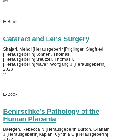
***
E-Book
Cataract and Lens Surgery
Shajari, Mehdi [HerausgeberIn]Priglinger, Siegfried
[HerausgeberIn]Kohnen, Thomas
[HerausgeberIn]Kreutzer, Thomas C
[HerausgeberIn]Mayer, Wolfgang J [HerausgeberIn]
2023
***
E-Book
Benirschke’s Pathology of the
Human Placenta
Baergen, Rebecca N [HerausgeberIn]Burton, Graham
J [HerausgeberIn]Kaplan, Cynthia G [HerausgeberIn]
2022