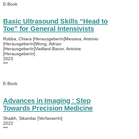
E-Book
Basic Ultrasound Skills “Head to
Toe” for General Intensivists
Robba, Chiara [HerausgeberIn]Messina, Antonio
[HerausgeberIn]Wong, Adrian
[HerausgeberIn]Vieillard-Baron, Antoine
[HerausgeberIn]
2023
***
E-Book
Advances in Imaging : Step
Towards Precision Medicine
Shaikh, Sikandar [VerfasserIn]
2022
***