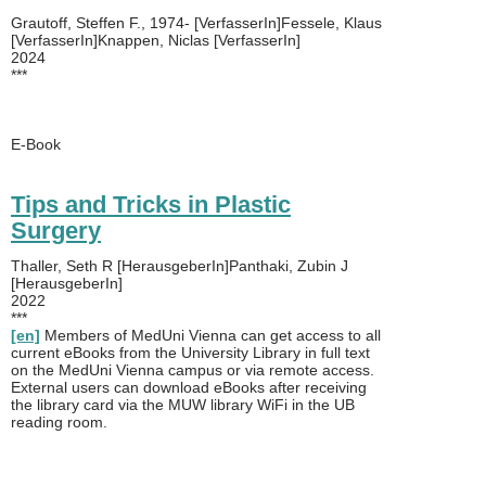
Grautoff, Steffen F., 1974- [VerfasserIn]Fessele, Klaus
[VerfasserIn]Knappen, Niclas [VerfasserIn]
2024
***
E-Book
Tips and Tricks in Plastic
Surgery
Thaller, Seth R [HerausgeberIn]Panthaki, Zubin J
[HerausgeberIn]
2022
***
[en]
Members of MedUni Vienna can get access to all
current eBooks from the University Library in full text
on the MedUni Vienna campus or via remote access.
External users can download eBooks after receiving
the library card via the MUW library WiFi in the UB
reading room.