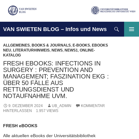
Suchen
VAN SWIETEN BLOG – Infos und News
ZUM
INHALT
PRIMÄ
SPRINGEN
MENÜ
ALLGEMEINES
,
BOOKS & JOURNALS
,
E-BOOKS
,
EBOOKS
NEU
,
LITERATURHINWEIS
,
NEWS
,
NEWS1
,
ONLINE-
KATALOG
FRESH EBOOKS: INFECTIONS IN
SURGERY : PREVENTION AND
MANAGEMENT; FASZINATION EKG :
ÜBER 50 FÄLLE AUS
RETTUNGSDIENST UND
NOTAUFNAHME UVM.
9. DEZEMBER 2024
UB_ADMIN
KOMMENTAR
HINTERLASSEN
1.957 VIEWS
FRESH eBOOKS
Alle aktuellen eBooks der Universitätsbibliothek