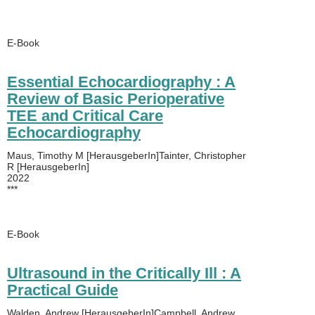
E-Book
Essential Echocardiography : A
Review of Basic Perioperative
TEE and Critical Care
Echocardiography
Maus, Timothy M [HerausgeberIn]Tainter, Christopher
R [HerausgeberIn]
2022
***
E-Book
Ultrasound in the Critically Ill : A
Practical Guide
Walden, Andrew [HerausgeberIn]Campbell, Andrew