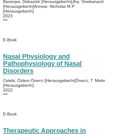
Banerjee, Debasish [HerausgeberIn]Jha, Vivekanand
[HerausgeberIn]Annear, Nicholas M.P
[HerausgeberIn]
2023
***
E-Book
Nasal Physiology and
Pathophysiology of Nasal
Disorders
Celebi, Özlem Önerci [HerausgeberIn]Önerci, T. Metin
[HerausgeberIn]
2023
***
E-Book
Therapeutic Approaches in