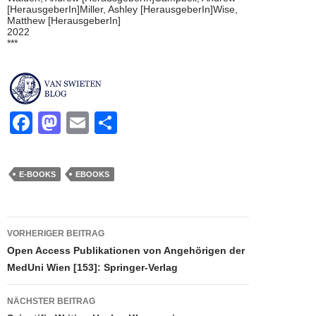
[HerausgeberIn]Miller, Ashley [HerausgeberIn]Wise,
Matthew [HerausgeberIn]
2022
***
F
M
E
T
a
a
m
eil
c
st
ail
e
E-BOOKS
EBOOKS
e
o
n
b
d
Beitragsnavigation
o
o
VORHERIGER BEITRAG
Open Access Publikationen von Angehörigen der
o
n
MedUni Wien [153]: Springer-Verlag
k
NÄCHSTER BEITRAG