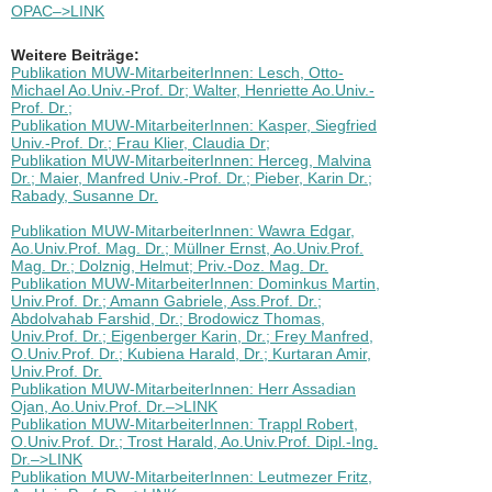
OPAC–>LINK
Weitere Beiträge:
Publikation MUW-MitarbeiterInnen: Lesch, Otto-
Michael Ao.Univ.-Prof. Dr; Walter, Henriette Ao.Univ.-
Prof. Dr.;
Publikation MUW-MitarbeiterInnen: Kasper, Siegfried
Univ.-Prof. Dr.; Frau Klier, Claudia Dr;
Publikation MUW-MitarbeiterInnen: Herceg, Malvina
Dr.; Maier, Manfred Univ.-Prof. Dr.; Pieber, Karin Dr.;
Rabady, Susanne Dr.
Publikation MUW-MitarbeiterInnen: Wawra Edgar,
Ao.Univ.Prof. Mag. Dr.; Müllner Ernst, Ao.Univ.Prof.
Mag. Dr.; Dolznig, Helmut; Priv.-Doz. Mag. Dr.
Publikation MUW-MitarbeiterInnen: Dominkus Martin,
Univ.Prof. Dr.; Amann Gabriele, Ass.Prof. Dr.;
Abdolvahab Farshid, Dr.; Brodowicz Thomas,
Univ.Prof. Dr.; Eigenberger Karin, Dr.; Frey Manfred,
O.Univ.Prof. Dr.; Kubiena Harald, Dr.; Kurtaran Amir,
Univ.Prof. Dr.
Publikation MUW-MitarbeiterInnen: Herr Assadian
Ojan, Ao.Univ.Prof. Dr.–>LINK
Publikation MUW-MitarbeiterInnen: Trappl Robert,
O.Univ.Prof. Dr.; Trost Harald, Ao.Univ.Prof. Dipl.-Ing.
Dr.–>LINK
Publikation MUW-MitarbeiterInnen: Leutmezer Fritz,