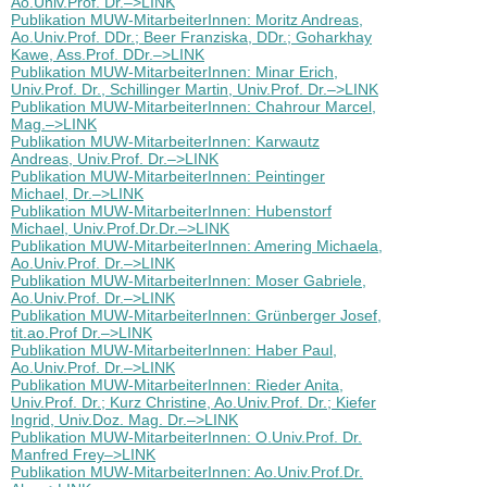
Ao.Univ.Prof. Dr.–>LINK
Publikation MUW-MitarbeiterInnen: Moritz Andreas,
Ao.Univ.Prof. DDr.; Beer Franziska, DDr.; Goharkhay
Kawe, Ass.Prof. DDr.–>LINK
Publikation MUW-MitarbeiterInnen: Minar Erich,
Univ.Prof. Dr., Schillinger Martin, Univ.Prof. Dr.–>LINK
Publikation MUW-MitarbeiterInnen: Chahrour Marcel,
Mag.–>LINK
Publikation MUW-MitarbeiterInnen: Karwautz
Andreas, Univ.Prof. Dr.–>LINK
Publikation MUW-MitarbeiterInnen: Peintinger
Michael, Dr.–>LINK
Publikation MUW-MitarbeiterInnen: Hubenstorf
Michael, Univ.Prof.Dr.Dr.–>LINK
Publikation MUW-MitarbeiterInnen: Amering Michaela,
Ao.Univ.Prof. Dr.–>LINK
Publikation MUW-MitarbeiterInnen: Moser Gabriele,
Ao.Univ.Prof. Dr.–>LINK
Publikation MUW-MitarbeiterInnen: Grünberger Josef,
tit.ao.Prof Dr.–>LINK
Publikation MUW-MitarbeiterInnen: Haber Paul,
Ao.Univ.Prof. Dr.–>LINK
Publikation MUW-MitarbeiterInnen: Rieder Anita,
Univ.Prof. Dr.; Kurz Christine, Ao.Univ.Prof. Dr.; Kiefer
Ingrid, Univ.Doz. Mag. Dr.–>LINK
Publikation MUW-MitarbeiterInnen: O.Univ.Prof. Dr.
Manfred Frey–>LINK
Publikation MUW-MitarbeiterInnen: Ao.Univ.Prof.Dr.