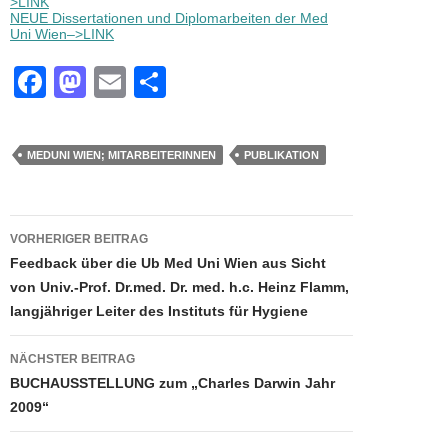
>LINK
NEUE Dissertationen und Diplomarbeiten der Med
Uni Wien–>LINK
F
M
E
T
a
a
m
eil
c
st
ail
e
MEDUNI WIEN; MITARBEITERINNEN
PUBLIKATION
e
o
n
b
d
Beitragsnavigation
o
o
VORHERIGER BEITRAG
Feedback über die Ub Med Uni Wien aus Sicht
o
n
von Univ.-Prof. Dr.med. Dr. med. h.c. Heinz Flamm,
k
langjähriger Leiter des Instituts für Hygiene
NÄCHSTER BEITRAG
BUCHAUSSTELLUNG zum „Charles Darwin Jahr
2009“