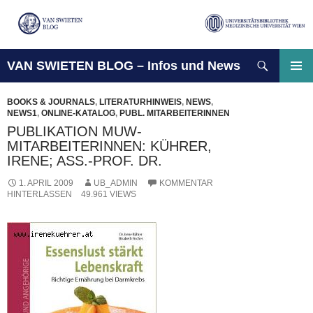
Suchen
VAN SWIETEN BLOG – Infos und News
ZUM
INHALT
PRIMÄ
SPRINGEN
MENÜ
BOOKS & JOURNALS
,
LITERATURHINWEIS
,
NEWS
,
NEWS1
,
ONLINE-KATALOG
,
PUBL. MITARBEITERINNEN
PUBLIKATION MUW-
MITARBEITERINNEN: KÜHRER,
IRENE; ASS.-PROF. DR.
1. APRIL 2009
UB_ADMIN
KOMMENTAR
HINTERLASSEN
49.961 VIEWS