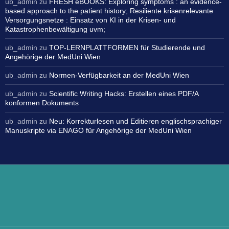
ub_admin
zu
FRESH eBOOKS: Exploring symptoms : an evidence-
based approach to the patient history; Resiliente krisenrelevante
Versorgungsnetze : Einsatz von KI in der Krisen- und
Katastrophenbewältigung uvm;
ub_admin
zu
TOP-LERNPLATTFORMEN für Studierende und
Angehörige der MedUni Wien
ub_admin
zu
Normen-Verfügbarkeit an der MedUni Wien
ub_admin
zu
Scientific Writing Hacks: Erstellen eines PDF/A
konformen Dokuments
ub_admin
zu
Neu: Korrekturlesen und Editieren englischsprachiger
Manuskripte via ENAGO für Angehörige der MedUni Wien