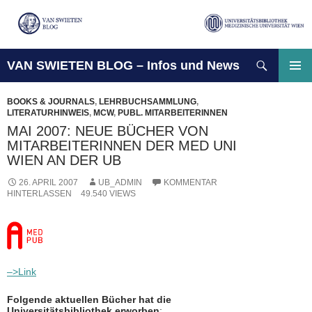
Suchen
VAN SWIETEN BLOG – Infos und News
ZUM
INHALT
PRIMÄ
SPRINGEN
MENÜ
BOOKS & JOURNALS
,
LEHRBUCHSAMMLUNG
,
LITERATURHINWEIS
,
MCW
,
PUBL. MITARBEITERINNEN
MAI 2007: NEUE BÜCHER VON
MITARBEITERINNEN DER MED UNI
WIEN AN DER UB
26. APRIL 2007
UB_ADMIN
KOMMENTAR
HINTERLASSEN
49.540 VIEWS
–>Link
Folgende aktuellen Bücher hat die
Universitätsbibliothek erworben
: