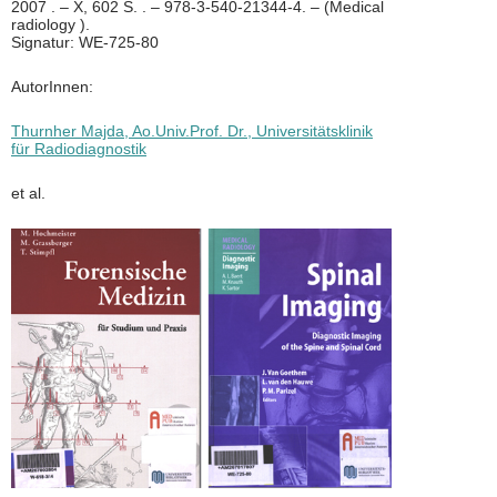
2007 . – X, 602 S. . – 978-3-540-21344-4. – (Medical
radiology ).
Signatur: WE-725-80
AutorInnen:
Thurnher Majda, Ao.Univ.Prof. Dr., Universitätsklinik
für Radiodiagnostik
et al.