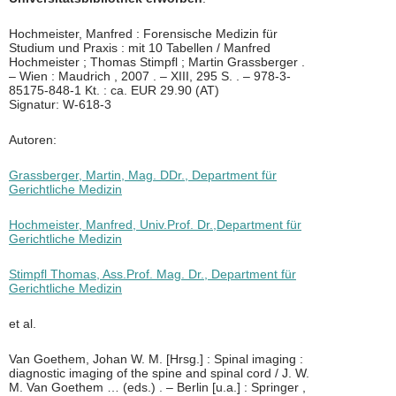
Hochmeister, Manfred : Forensische Medizin für
Studium und Praxis : mit 10 Tabellen / Manfred
Hochmeister ; Thomas Stimpfl ; Martin Grassberger .
– Wien : Maudrich , 2007 . – XIII, 295 S. . – 978-3-
85175-848-1 Kt. : ca. EUR 29.90 (AT)
Signatur: W-618-3
Autoren:
Grassberger, Martin, Mag. DDr., Department für
Gerichtliche Medizin
Hochmeister, Manfred, Univ.Prof. Dr.,Department für
Gerichtliche Medizin
Stimpfl Thomas, Ass.Prof. Mag. Dr., Department für
Gerichtliche Medizin
et al.
Van Goethem, Johan W. M. [Hrsg.] : Spinal imaging :
diagnostic imaging of the spine and spinal cord / J. W.
M. Van Goethem … (eds.) . – Berlin [u.a.] : Springer ,