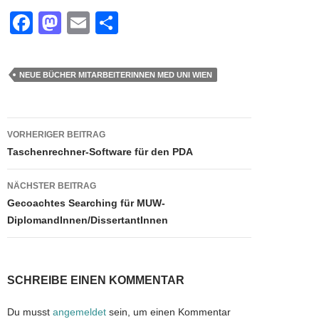
F
M
E
T
a
a
m
eil
c
st
ail
e
NEUE BÜCHER MITARBEITERINNEN MED UNI WIEN
e
o
n
b
d
Beitragsnavigation
o
o
VORHERIGER BEITRAG
Taschenrechner-Software für den PDA
o
n
k
NÄCHSTER BEITRAG
Gecoachtes Searching für MUW-
DiplomandInnen/DissertantInnen
SCHREIBE EINEN KOMMENTAR
Du musst
angemeldet
sein, um einen Kommentar