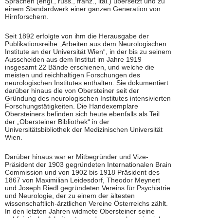
Sprachen (engl., russ., franz., ital.) übersetzt und zu
einem Standardwerk einer ganzen Generation von
Hirnforschern.
Seit 1892 erfolgte von ihm die Herausgabe der
Publikationsreihe „Arbeiten aus dem Neurologischen
Institute an der Universität Wien“, in der bis zu seinem
Ausscheiden aus dem Institut im Jahre 1919
insgesamt 22 Bände erschienen, und welche die
meisten und reichhaltigen Forschungen des
neurologischen Institutes enthalten. Sie dokumentiert
darüber hinaus die von Obersteiner seit der
Gründung des neurologischen Institutes intensivierten
Forschungstätigkeiten. Die Handexemplare
Obersteiners befinden sich heute ebenfalls als Teil
der „Obersteiner Bibliothek“ in der
Universitätsbibliothek der Medizinischen Universität
Wien.
Darüber hinaus war er Mitbegründer und Vize-
Präsident der 1903 gegründeten Internationalen Brain
Commission und von 1902 bis 1918 Präsident des
1867 von Maximilian Leidesdorf, Theodor Meynert
und Joseph Riedl gegründeten Vereins für Psychiatrie
und Neurologie, der zu einem der ältesten
wissenschaftlich-ärztlichen Vereine Österreichs zählt.
In den letzten Jahren widmete Obersteiner seine