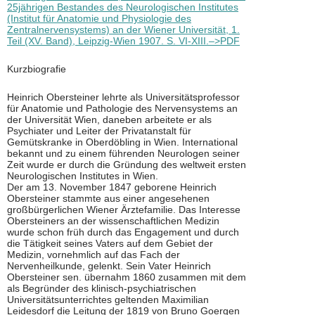
25jährigen Bestandes des Neurologischen Institutes
(Institut für Anatomie und Physiologie des
Zentralnervensystems) an der Wiener Universität, 1.
Teil (XV. Band), Leipzig-Wien 1907. S. VI-XIII.–>PDF
Kurzbiografie
Heinrich Obersteiner lehrte als Universitätsprofessor
für Anatomie und Pathologie des Nervensystems an
der Universität Wien, daneben arbeitete er als
Psychiater und Leiter der Privatanstalt für
Gemütskranke in Oberdöbling in Wien. International
bekannt und zu einem führenden Neurologen seiner
Zeit wurde er durch die Gründung des weltweit ersten
Neurologischen Institutes in Wien.
Der am 13. November 1847 geborene Heinrich
Obersteiner stammte aus einer angesehenen
großbürgerlichen Wiener Ärztefamilie. Das Interesse
Obersteiners an der wissenschaftlichen Medizin
wurde schon früh durch das Engagement und durch
die Tätigkeit seines Vaters auf dem Gebiet der
Medizin, vornehmlich auf das Fach der
Nervenheilkunde, gelenkt. Sein Vater Heinrich
Obersteiner sen. übernahm 1860 zusammen mit dem
als Begründer des klinisch-psychiatrischen
Universitätsunterrichtes geltenden Maximilian
Leidesdorf die Leitung der 1819 von Bruno Goergen