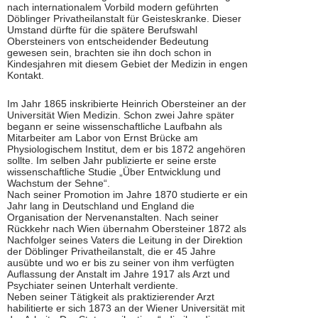
nach internationalem Vorbild modern geführten
Döblinger Privatheilanstalt für Geisteskranke. Dieser
Umstand dürfte für die spätere Berufswahl
Obersteiners von entscheidender Bedeutung
gewesen sein, brachten sie ihn doch schon in
Kindesjahren mit diesem Gebiet der Medizin in engen
Kontakt.
Im Jahr 1865 inskribierte Heinrich Obersteiner an der
Universität Wien Medizin. Schon zwei Jahre später
begann er seine wissenschaftliche Laufbahn als
Mitarbeiter am Labor von Ernst Brücke am
Physiologischem Institut, dem er bis 1872 angehören
sollte. Im selben Jahr publizierte er seine erste
wissenschaftliche Studie „Über Entwicklung und
Wachstum der Sehne“.
Nach seiner Promotion im Jahre 1870 studierte er ein
Jahr lang in Deutschland und England die
Organisation der Nervenanstalten. Nach seiner
Rückkehr nach Wien übernahm Obersteiner 1872 als
Nachfolger seines Vaters die Leitung in der Direktion
der Döblinger Privatheilanstalt, die er 45 Jahre
ausübte und wo er bis zu seiner von ihm verfügten
Auflassung der Anstalt im Jahre 1917 als Arzt und
Psychiater seinen Unterhalt verdiente.
Neben seiner Tätigkeit als praktizierender Arzt
habilitierte er sich 1873 an der Wiener Universität mit