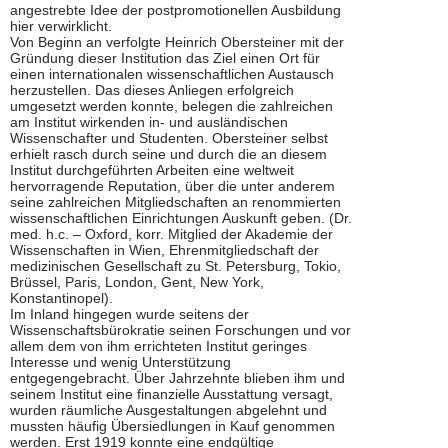
angestrebte Idee der postpromotionellen Ausbildung
hier verwirklicht.
Von Beginn an verfolgte Heinrich Obersteiner mit der
Gründung dieser Institution das Ziel einen Ort für
einen internationalen wissenschaftlichen Austausch
herzustellen. Das dieses Anliegen erfolgreich
umgesetzt werden konnte, belegen die zahlreichen
am Institut wirkenden in- und ausländischen
Wissenschafter und Studenten. Obersteiner selbst
erhielt rasch durch seine und durch die an diesem
Institut durchgeführten Arbeiten eine weltweit
hervorragende Reputation, über die unter anderem
seine zahlreichen Mitgliedschaften an renommierten
wissenschaftlichen Einrichtungen Auskunft geben. (Dr.
med. h.c. – Oxford, korr. Mitglied der Akademie der
Wissenschaften in Wien, Ehrenmitgliedschaft der
medizinischen Gesellschaft zu St. Petersburg, Tokio,
Brüssel, Paris, London, Gent, New York,
Konstantinopel).
Im Inland hingegen wurde seitens der
Wissenschaftsbürokratie seinen Forschungen und vor
allem dem von ihm errichteten Institut geringes
Interesse und wenig Unterstützung
entgegengebracht. Über Jahrzehnte blieben ihm und
seinem Institut eine finanzielle Ausstattung versagt,
wurden räumliche Ausgestaltungen abgelehnt und
mussten häufig Übersiedlungen in Kauf genommen
werden. Erst 1919 konnte eine endgültige