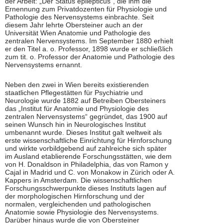
der Arbeit: „Der Status epilepticus“, die ihm die
Ernennung zum Privatdozenten für Physiologie und
Pathologie des Nervensystems einbrachte. Seit
diesem Jahr lehrte Obersteiner auch an der
Universität Wien Anatomie und Pathologie des
zentralen Nervensystems. Im September 1880 erhielt
er den Titel a. o. Professor, 1898 wurde er schließlich
zum tit. o. Professor der Anatomie und Pathologie des
Nervensystems ernannt.
Neben den zwei in Wien bereits existierenden
staatlichen Pflegestätten für Psychiatrie und
Neurologie wurde 1882 auf Betreiben Obersteiners
das „Institut für Anatomie und Physiologie des
zentralen Nervensystems“ gegründet, das 1900 auf
seinen Wunsch hin in Neurologisches Institut
umbenannt wurde. Dieses Institut galt weltweit als
erste wissenschaftliche Einrichtung für Hirnforschung
und wirkte vorbildgebend auf zahlreiche sich später
im Ausland etablierende Forschungsstätten, wie dem
von H. Donaldson in Philadelphia, das von Ramon y
Cajal in Madrid und C. von Monakow in Zürich oder A.
Kappers in Amsterdam. Die wissenschaftlichen
Forschungsschwerpunkte dieses Instituts lagen auf
der morphologischen Hirnforschung und der
normalen, vergleichenden und pathologischen
Anatomie sowie Physiologie des Nervensystems.
Darüber hinaus wurde die von Obersteiner