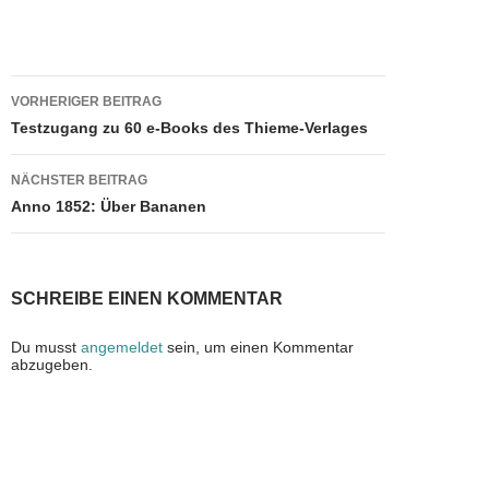
a
a
m
eil
c
st
ail
e
e
o
n
Beitragsnavigation
VORHERIGER BEITRAG
b
d
Testzugang zu 60 e-Books des Thieme-Verlages
o
o
NÄCHSTER BEITRAG
o
n
Anno 1852: Über Bananen
k
SCHREIBE EINEN KOMMENTAR
Du musst
angemeldet
sein, um einen Kommentar
abzugeben.