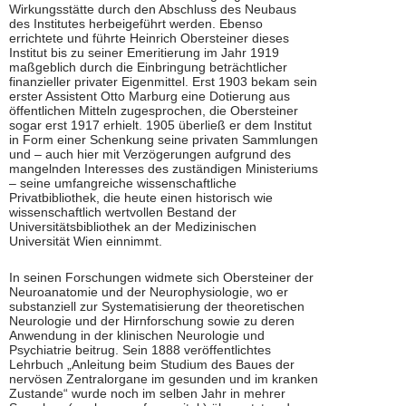
Wirkungsstätte durch den Abschluss des Neubaus
des Institutes herbeigeführt werden. Ebenso
errichtete und führte Heinrich Obersteiner dieses
Institut bis zu seiner Emeritierung im Jahr 1919
maßgeblich durch die Einbringung beträchtlicher
finanzieller privater Eigenmittel. Erst 1903 bekam sein
erster Assistent Otto Marburg eine Dotierung aus
öffentlichen Mitteln zugesprochen, die Obersteiner
sogar erst 1917 erhielt. 1905 überließ er dem Institut
in Form einer Schenkung seine privaten Sammlungen
und – auch hier mit Verzögerungen aufgrund des
mangelnden Interesses des zuständigen Ministeriums
– seine umfangreiche wissenschaftliche
Privatbibliothek, die heute einen historisch wie
wissenschaftlich wertvollen Bestand der
Universitätsbibliothek an der Medizinischen
Universität Wien einnimmt.
In seinen Forschungen widmete sich Obersteiner der
Neuroanatomie und der Neurophysiologie, wo er
substanziell zur Systematisierung der theoretischen
Neurologie und der Hirnforschung sowie zu deren
Anwendung in der klinischen Neurologie und
Psychiatrie beitrug. Sein 1888 veröffentlichtes
Lehrbuch „Anleitung beim Studium des Baues der
nervösen Zentralorgane im gesunden und im kranken
Zustande“ wurde noch im selben Jahr in mehrer