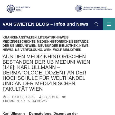
Suchen
VAN SWIETEN BLOG – Infos und News
ZUM
INHALT
PRIMÄ
SPRINGEN
MENÜ
KRANKENANSTALTEN
,
LITERATURHINWEIS
,
MEDIZINGESCHICHTE
,
MEDIZINHISTORISCHE BESTÄNDE
DER UB MEDUNI WIEN
,
NEUBURGER BIBLIOTHEK
,
NEWS
,
NEWS1
,
NS-VERFOLGUNG
,
WIEN
,
WOLF BIBLIOTHEK
AUS DEN MEDIZINHISTORISCHEN
BESTÄNDEN DER UB MEDUNI WIEN
[148]: KARL ULLMANN –
DERMATOLOGE, DOZENT AN DER
HOCHSCHULE FÜR WELTHANDEL
UND AN DER MEDIZINISCHEN
FAKULTÄT WIEN
19. OKTOBER 2021
UB_ADMIN
1 KOMMENTAR
5.044 VIEWS
Karl Ullmann – Dermatologe, Dozent an der