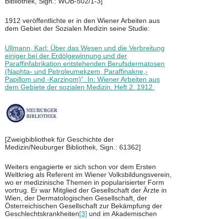
Bibliothek, Sign.: WOB-502/1-3]
1912 veröffentlichte er in den Wiener Arbeiten aus
dem Gebiet der Sozialen Medizin seine Studie:
Ullmann, Karl: Über das Wesen und die Verbreitung
einiger bei der Erdölgewinnung und der
Paraffinfabrikation entstehenden Berufsdermatosen
(Naphta- und Petroleumekzem, Paraffinakne,-
Papillom und -Karzinom)“. In: Wiener Arbeiten aus
dem Gebiete der sozialen Medizin. Heft 2. 1912.
[Zweigbibliothek für Geschichte der
Medizin/Neuburger Bibliothek, Sign.: 61362]
Weiters engagierte er sich schon vor dem Ersten
Weltkrieg als Referent im Wiener Volksbildungsverein,
wo er medizinische Themen in popularisierter Form
vortrug. Er war Mitglied der Gesellschaft der Ärzte in
Wien, der Dermatologischen Gesellschaft, der
Österreichischen Gesellschaft zur Bekämpfung der
Geschlechtskrankheiten
[3]
und im Akademischen