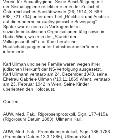
Verein für Sexualhygiene. Seine Beschäftigung mit
der Sexualhygiene reflektierte er in der Zeitschrift
Österreichisches Sanitätswesen (26, 1914, S. 689-
698, 721-734) unter dem Titel „Rückblick und Ausblick
auf die moderne sexualhygienische Bewegung“.
Später war er noch als Vortragender in
sozialdemokratischen Organisationen tätig sowie im
Radio Wien, wo er in der „Stunde der
Volksgesundheit“ u.a. über berufliche
Hautschädigungen unter Industriearbeiter*innen
informierte.
Karl Ullman und seine Familie waren wegen ihrer
jüdischen Herkunft der NS-Verfolgung ausgesetzt.
Karl Ullmann verstarb am 24. Dezember 1940, seine
Ehefrau Gabriele Ullman (*19.11.1869 Wien), verstarb
am 23. Februar 1942 in Wien. Seine Kinder
überlebten den Holocaust.
Quellen:
AUW, Med. Fak., Rigorosenprotokoll, Sign. 177-415a
(Rigorosum Datum 1883), Ullmann Karl.
AUW, Med. Fak., Promotionsprotokoll, Sign. 186-1783
(Promotion Datum 13.3.1886), Ullmann Karl.