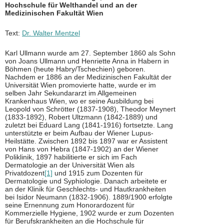
Hochschule für Welthandel und an der
Medizinischen Fakultät Wien
Text:
Dr. Walter Mentzel
Karl Ullmann wurde am 27. September 1860 als Sohn
von Joans Ullmann und Henriette Anna in Habern in
Böhmen (heute Habry/Tschechien) geboren.
Nachdem er 1886 an der Medizinischen Fakultät der
Universität Wien promovierte hatte, wurde er im
selben Jahr Sekundararzt im Allgemeinen
Krankenhaus Wien, wo er seine Ausbildung bei
Leopold von Schrötter (1837-1908), Theodor Meynert
(1833-1892), Robert Ultzmann (1842-1889) und
zuletzt bei Eduard Lang (1841-1916) fortsetzte. Lang
unterstützte er beim Aufbau der Wiener Lupus-
Heilstätte. Zwischen 1892 bis 1897 war er Assistent
von Hans von Hebra (1847-1902) an der Wiener
Poliklinik, 1897 habilitierte er sich im Fach
Dermatologie an der Universität Wien als
Privatdozent
[1]
und 1915 zum Dozenten für
Dermatologie und Syphiologie. Danach arbeitete er
an der Klinik für Geschlechts- und Hautkrankheiten
bei Isidor Neumann (1832-1906). 1889/1900 erfolgte
seine Ernennung zum Honorardozent für
Kommerzielle Hygiene, 1902 wurde er zum Dozenten
für Berufskrankheiten an die Hochschule für