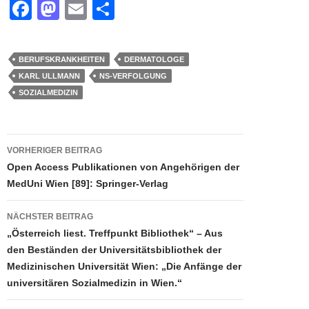
F
M
E
T
a
a
m
eil
c
st
ail
e
BERUFSKRANKHEITEN
DERMATOLOGE
e
o
n
KARL ULLMANN
NS-VERFOLGUNG
b
d
SOZIALMEDIZIN
o
o
o
n
Beitragsnavigation
VORHERIGER BEITRAG
k
Open Access Publikationen von Angehörigen der
MedUni Wien [89]: Springer-Verlag
NÄCHSTER BEITRAG
„Österreich liest. Treffpunkt Bibliothek“ – Aus
den Beständen der Universitätsbibliothek der
Medizinischen Universität Wien: „Die Anfänge der
universitären Sozialmedizin in Wien.“