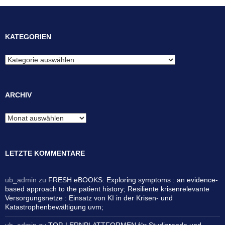
KATEGORIEN
Kategorien
ARCHIV
Archiv
LETZTE KOMMENTARE
ub_admin
zu
FRESH eBOOKS: Exploring symptoms : an evidence-
based approach to the patient history; Resiliente krisenrelevante
Versorgungsnetze : Einsatz von KI in der Krisen- und
Katastrophenbewältigung uvm;
ub_admin
zu
TOP-LERNPLATTFORMEN für Studierende und