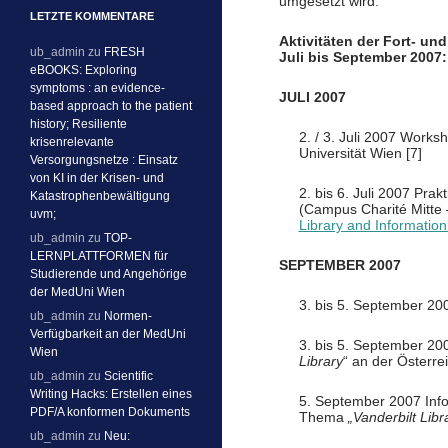
umgesetzt wird.
LETZTE KOMMENTARE
Aktivitäten der Fort- un
ub_admin
zu
FRESH
Juli bis September 2007:
eBOOKS: Exploring
symptoms : an evidence-
JULI 2007
based approach to the patient
history; Resiliente
2. / 3. Juli 2007 Work
krisenrelevante
Universität Wien [7]
Versorgungsnetze : Einsatz
von KI in der Krisen- und
2. bis 6. Juli 2007 Pra
Katastrophenbewältigung
(Campus Charité Mitt
uvm;
Library and Information
ub_admin
zu
TOP-
LERNPLATTFORMEN für
SEPTEMBER 2007
Studierende und Angehörige
der MedUni Wien
3. bis 5. September 2
ub_admin
zu
Normen-
Verfügbarkeit an der MedUni
3. bis 5. September 2
Wien
Library
“ an der Österre
ub_admin
zu
Scientific
Writing Hacks: Erstellen eines
5. September 2007 Info
PDF/A konformen Dokuments
Thema
„Vanderbilt Lib
ub_admin
zu
Neu: