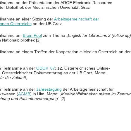
ilnahme an der Präsentation der ARGE Electronic Ressource
 Bibliothek der Medizinischen Universität Graz
ilnahme an einer Sitzung der
Arbeitsgemeinschaft der
-innen Österreichs
an der UB Graz
eilnahme am
Brain Pool
zum Thema „
English for Librarians 2 (follow up)
 Nationalbibliothek [2]
lnahme an einem Treffen der Kooperation e-Medien Österreich an der
7 Teilnahme an der
ODOK ’07
: 12. Österreichisches Online-
3. Österreichischer Dokumentartag an der UB Graz. Motto:
ür die Zukunft
„
7 Teilnahme an der
Jahrestagung
der Arbeitsgemeinschaft für
ekswesen (
AGMB
) in Ulm. Motto: „
Medizinbibliotheken mitten im Zentru
schung und Patientenversorgung
“ [2]
T
il