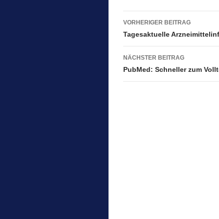
c
st
ail
e
o
Beitragsnavigat
VORHERIGER BEITRAG
b
d
Tagesaktuelle Arzneimittelin
o
o
NÄCHSTER BEITRAG
o
n
PubMed: Schneller zum Vollt
k