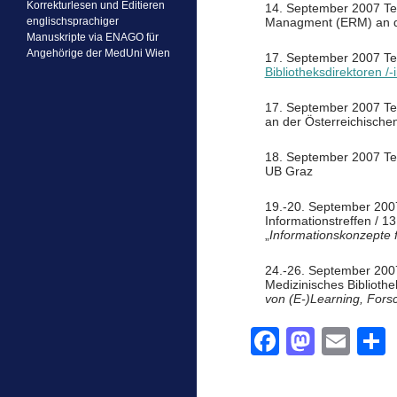
Korrekturlesen und Editieren
14. September 2007 Te
englischsprachiger
Managment (ERM) an der
Manuskripte via ENAGO für
Angehörige der MedUni Wien
17. September 2007 Te
Bibliotheksdirektoren /
17. September 2007 T
an der Österreichischen
18. September 2007 Tei
UB Graz
19.-20. September 200
Informationstreffen / 1
„
Informationskonzepte f
24.-26. September 200
Medizinisches Biblioth
von (E-)Learning, For
F
M
E
a
a
m
e