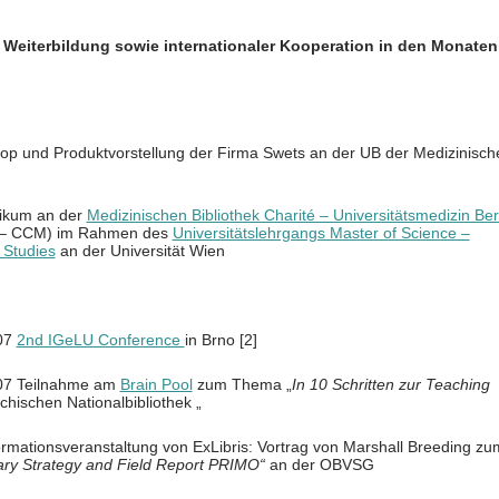
d Weiterbildung sowie internationaler Kooperation in den Monaten
shop und Produktvorstellung der Firma Swets an der UB der Medizinisch
ktikum an der
Medizinischen Bibliothek Charité – Universitätsmedizin Ber
e – CCM) im Rahmen des
Universitätslehrgangs Master of Science –
 Studies
an der Universität Wien
007
2nd IGeLU Conference
in Brno [2]
007 Teilnahme am
Brain Pool
zum Thema „
In 10 Schritten zur Teaching
ichischen Nationalbibliothek „
rmationsveranstaltung von ExLibris: Vortrag von Marshall Breeding zu
rary Strategy and Field Report PRIMO“
an der OBVSG