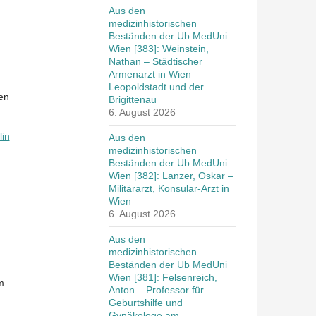
Aus den
medizinhistorischen
Beständen der Ub MedUni
Wien [383]: Weinstein,
Nathan – Städtischer
Armenarzt in Wien
Leopoldstadt und der
en
Brigittenau
6. August 2026
lin
Aus den
medizinhistorischen
Beständen der Ub MedUni
Wien [382]: Lanzer, Oskar –
Militärarzt, Konsular-Arzt in
Wien
6. August 2026
Aus den
medizinhistorischen
Beständen der Ub MedUni
Wien [381]: Felsenreich,
m
Anton – Professor für
Geburtshilfe und
Gynäkologe am