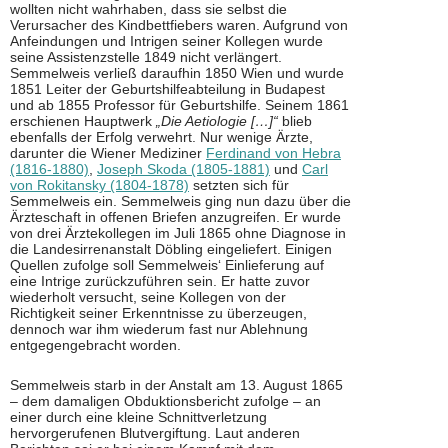
wollten nicht wahrhaben, dass sie selbst die
Verursacher des Kindbettfiebers waren. Aufgrund von
Anfeindungen und Intrigen seiner Kollegen wurde
seine Assistenzstelle 1849 nicht verlängert.
Semmelweis verließ daraufhin 1850 Wien und wurde
1851 Leiter der Geburtshilfeabteilung in Budapest
und ab 1855 Professor für Geburtshilfe. Seinem 1861
erschienen Hauptwerk
„Die Aetiologie […]“
blieb
ebenfalls der Erfolg verwehrt. Nur wenige Ärzte,
darunter die Wiener Mediziner
Ferdinand von Hebra
(1816-1880)
,
Joseph Skoda (1805-1881)
und
Carl
von Rokitansky (1804-1878)
setzten sich für
Semmelweis ein. Semmelweis ging nun dazu über die
Ärzteschaft in offenen Briefen anzugreifen. Er wurde
von drei Ärztekollegen im Juli 1865 ohne Diagnose in
die Landesirrenanstalt Döbling eingeliefert. Einigen
Quellen zufolge soll Semmelweis‘ Einlieferung auf
eine Intrige zurückzuführen sein. Er hatte zuvor
wiederholt versucht, seine Kollegen von der
Richtigkeit seiner Erkenntnisse zu überzeugen,
dennoch war ihm wiederum fast nur Ablehnung
entgegengebracht worden.
Semmelweis starb in der Anstalt am 13. August 1865
– dem damaligen Obduktionsbericht zufolge – an
einer durch eine kleine Schnittverletzung
hervorgerufenen Blutvergiftung. Laut anderen