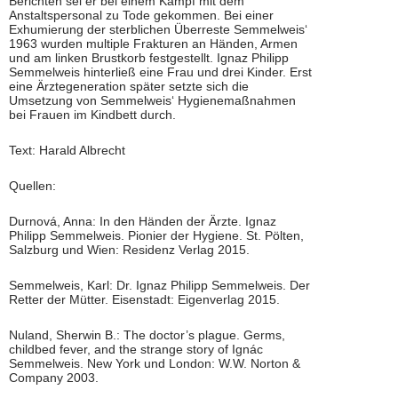
Berichten sei er bei einem Kampf mit dem
Anstaltspersonal zu Tode gekommen. Bei einer
Exhumierung der sterblichen Überreste Semmelweis‘
1963 wurden multiple Frakturen an Händen, Armen
und am linken Brustkorb festgestellt. Ignaz Philipp
Semmelweis hinterließ eine Frau und drei Kinder. Erst
eine Ärztegeneration später setzte sich die
Umsetzung von Semmelweis‘ Hygienemaßnahmen
bei Frauen im Kindbett durch.
Text: Harald Albrecht
Quellen:
Durnová, Anna: In den Händen der Ärzte. Ignaz
Philipp Semmelweis. Pionier der Hygiene. St. Pölten,
Salzburg und Wien: Residenz Verlag 2015.
Semmelweis, Karl: Dr. Ignaz Philipp Semmelweis. Der
Retter der Mütter. Eisenstadt: Eigenverlag 2015.
Nuland, Sherwin B.: The doctor’s plague. Germs,
childbed fever, and the strange story of Ignác
Semmelweis. New York und London: W.W. Norton &
Company 2003.