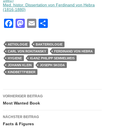
1881)
Med. histor. Dissertation von Ferdinand von Hebra
(1816-1880)
F
M
E
T
a
a
m
eil
c
st
ail
e
AETIOLOGIE
BAKTERIOLOGIE
e
o
n
CARL VON ROKITANSKY
FERDINAND VON HEBRA
b
d
HYGIENE
IGANZ PHILIPP SEMMELWEIS
JOHANN KLEIN
JOSEPH SKODA
o
o
KINDBETTFIEBER
o
n
k
Beitragsnavigation
VORHERIGER BEITRAG
Most Wanted Book
NÄCHSTER BEITRAG
Facts & Figures