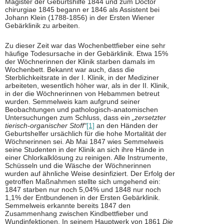
Magister der Geburtshilfe 1844 und zum Doctor
chirurgiae 1845 begann er 1846 als Assistent bei
Johann Klein (1788-1856) in der Ersten Wiener
Gebärklinik zu arbeiten.
Zu dieser Zeit war das Wochenbettfieber eine sehr
häufige Todesursache in der Gebärklinik. Etwa 15%
der Wöchnerinnen der Klinik starben damals im
Wochenbett. Bekannt war auch, dass die
Sterblichkeitsrate in der I. Klinik, in der Mediziner
arbeiteten, wesentlich höher war, als in der II. Klinik,
in der die Wöchnerinnen von Hebammen betreut
wurden. Semmelweis kam aufgrund seiner
Beobachtungen und pathologisch-anatomischen
Untersuchungen zum Schluss, dass ein
„zersetzter
tierisch-organischer Stoff“
[1]
an den Händen der
Geburtshelfer ursächlich für die hohe Mortalität der
Wöchnerinnen sei. Ab Mai 1847 wies Semmelweis
seine Studenten in der Klinik an sich ihre Hände in
einer Chlorkalklösung zu reinigen. Alle Instrumente,
Schüsseln und die Wäsche der Wöchnerinnen
wurden auf ähnliche Weise desinfiziert. Der Erfolg der
getroffen Maßnahmen stellte sich umgehend ein:
1847 starben nur noch 5,04% und 1848 nur noch
1,1% der Entbundenen in der Ersten Gebärklinik.
Semmelweis erkannte bereits 1847 den
Zusammenhang zwischen Kindbettfieber und
Wundinfektionen. In seinem Hauptwerk von 1861
Die