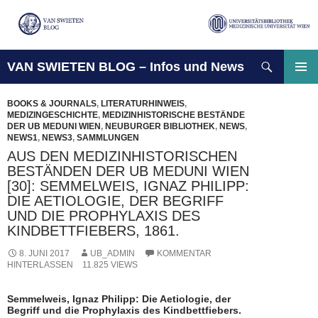
Suchen
VAN SWIETEN BLOG – Infos und News
ZUM
INHALT
PRIMÄ
SPRINGEN
MENÜ
BOOKS & JOURNALS
,
LITERATURHINWEIS
,
MEDIZINGESCHICHTE
,
MEDIZINHISTORISCHE BESTÄNDE
DER UB MEDUNI WIEN
,
NEUBURGER BIBLIOTHEK
,
NEWS
,
NEWS1
,
NEWS3
,
SAMMLUNGEN
AUS DEN MEDIZINHISTORISCHEN
BESTÄNDEN DER UB MEDUNI WIEN
[30]: SEMMELWEIS, IGNAZ PHILIPP:
DIE AETIOLOGIE, DER BEGRIFF
UND DIE PROPHYLAXIS DES
KINDBETTFIEBERS, 1861.
8. JUNI 2017
UB_ADMIN
KOMMENTAR
HINTERLASSEN
11.825 VIEWS
Semmelweis, Ignaz Philipp: Die Aetiologie, der
Begriff und die Prophylaxis des Kindbettfiebers.