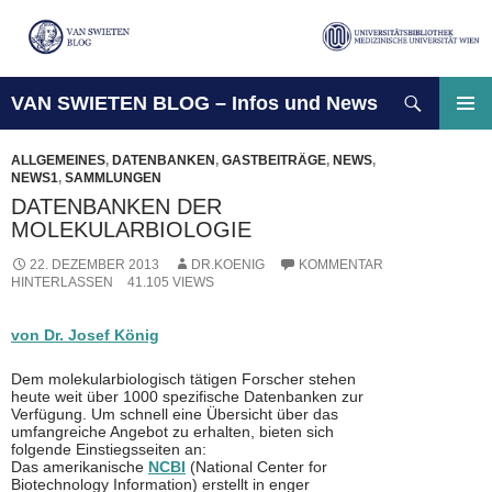
Suchen
VAN SWIETEN BLOG – Infos und News
ZUM
INHALT
PRIMÄ
SPRINGEN
MENÜ
ALLGEMEINES
,
DATENBANKEN
,
GASTBEITRÄGE
,
NEWS
,
NEWS1
,
SAMMLUNGEN
DATENBANKEN DER
MOLEKULARBIOLOGIE
22. DEZEMBER 2013
DR.KOENIG
KOMMENTAR
HINTERLASSEN
41.105 VIEWS
von Dr. Josef König
Dem molekularbiologisch tätigen Forscher stehen
heute weit über 1000 spezifische Datenbanken zur
Verfügung. Um schnell eine Übersicht über das
umfangreiche Angebot zu erhalten, bieten sich
folgende Einstiegsseiten an:
Das amerikanische
NCBI
(National Center for
Biotechnology Information) erstellt in enger