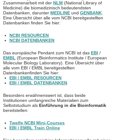
Zusammenarbeit mit der
NLM
(National Library of
Medicine) die biomedizinisch bedeutendsten
Datenbanken, darunter
MEDLINE
und
GENBANK
.
Eine Übersicht über alle vom NCBI bereitgestellten
Datenbanken finden Sie hier:
NCBI RESOURCEN
NCBI DATENBANKEN
Das europäische Pendant zum NCBI ist das
EBI
/
EMBL
(European Bioinformatics Institute / European
Molecular Biology Laboratory). Eine Übersicht über
alle vom EBI / EMBL bereitgestellten
Datenbankenfinden Sie hier:
EBI / EMBL RESOURCEN
EBI / EMBL DATENBANKEN
Besonders erwähnenswert ist, dass beide
Institutionen umfangreiche Materialien zum
Selbststudium als
Einführung in die Bioinformatik
bereitstellen:
Twelfe NCBI Mini-Courses
EBI / EMBL Train Online