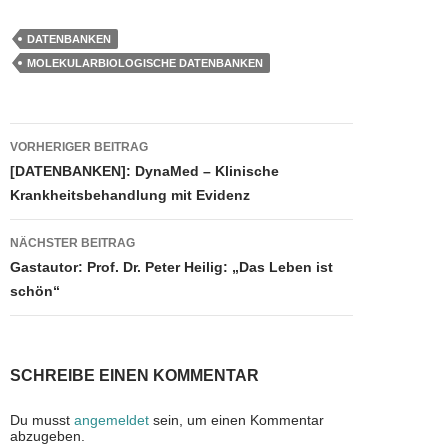
c
st
ail
e
DATENBANKEN
e
o
n
MOLEKULARBIOLOGISCHE DATENBANKEN
b
d
o
o
Beitragsnavigation
VORHERIGER BEITRAG
o
n
[DATENBANKEN]: DynaMed – Klinische
k
Krankheitsbehandlung mit Evidenz
NÄCHSTER BEITRAG
Gastautor: Prof. Dr. Peter Heilig: „Das Leben ist
schön“
SCHREIBE EINEN KOMMENTAR
Du musst
angemeldet
sein, um einen Kommentar
abzugeben.