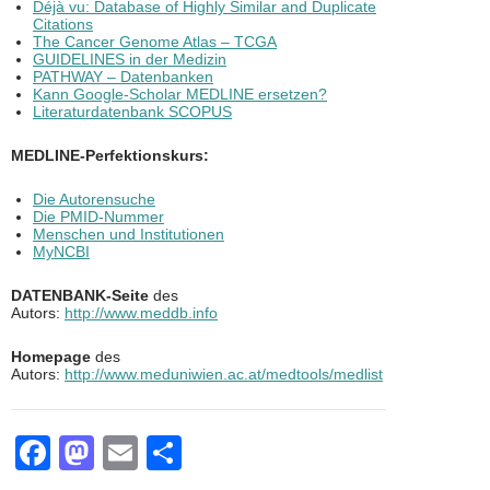
Déjà vu: Database of Highly Similar and Duplicate
Citations
The Cancer Genome Atlas – TCGA
GUIDELINES in der Medizin
PATHWAY – Datenbanken
Kann Google-Scholar MEDLINE ersetzen?
Literaturdatenbank SCOPUS
MEDLINE-Perfektionskurs:
Die Autorensuche
Die PMID-Nummer
Menschen und Institutionen
MyNCBI
DATENBANK-Seite
des
Autors:
http://www.meddb.info
Homepage
des
Autors:
http://www.meduniwien.ac.at/medtools/medlist
F
M
E
T
a
a
m
eil