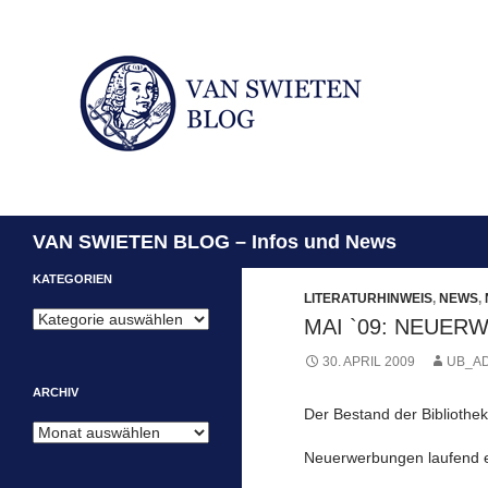
Suchen
VAN SWIETEN BLOG – Infos und News
KATEGORIEN
LITERATURHINWEIS
,
NEWS
,
Kategorien
MAI `09: NEUE
30. APRIL 2009
UB_A
ARCHIV
Der Bestand der Bibliothek
Archiv
Neuerwerbungen laufend e