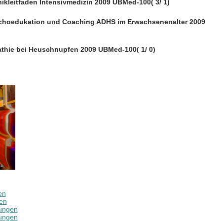
inikleitfaden Intensivmedizin 2009 UBMed-100( 3/ 1)
ychoedukation und Coaching ADHS im Erwachsenenalter 2009
thie bei Heuschnupfen 2009 UBMed-100( 1/ 0)
en
en
ungen
ungen