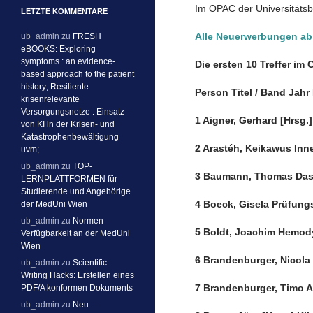
Im OPAC der Universitätsb
LETZTE KOMMENTARE
Alle Neuerwerbungen ab
ub_admin
zu
FRESH
eBOOKS: Exploring
symptoms : an evidence-
Die ersten 10 Treffer im
based approach to the patient
history; Resiliente
Person Titel / Band Jah
krisenrelevante
Versorgungsnetze : Einsatz
1 Aigner, Gerhard [Hrsg
von KI in der Krisen- und
Katastrophenbewältigung
2 Arastéh, Keikawus Inn
uvm;
ub_admin
zu
TOP-
3 Baumann, Thomas Das 
LERNPLATTFORMEN für
Studierende und Angehörige
4 Boeck, Gisela Prüfung
der MedUni Wien
ub_admin
zu
Normen-
5 Boldt, Joachim Hemod
Verfügbarkeit an der MedUni
Wien
6 Brandenburger, Nicola
ub_admin
zu
Scientific
Writing Hacks: Erstellen eines
7 Brandenburger, Timo A
PDF/A konformen Dokuments
ub_admin
zu
Neu: