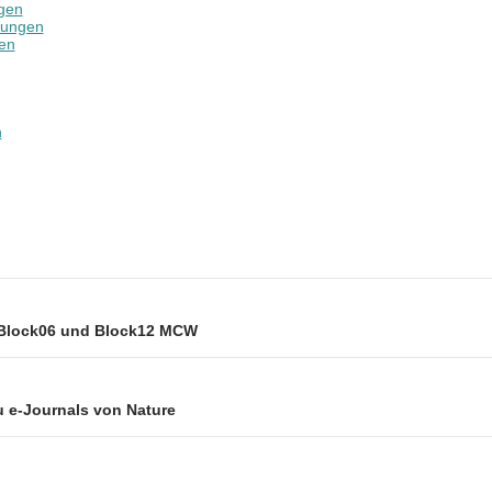
gen
bungen
en
n
T
il
e
n
ion
 Block06 und Block12 MCW
 e-Journals von Nature