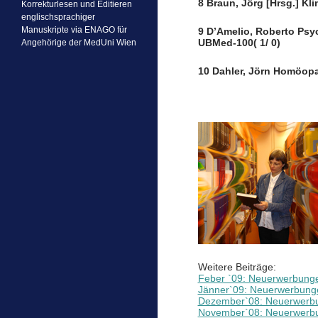
8 Braun, Jörg [Hrsg.] Kl
Korrekturlesen und Editieren
englischsprachiger
Manuskripte via ENAGO für
9 D’Amelio, Roberto Ps
UBMed-100( 1/ 0)
Angehörige der MedUni Wien
10 Dahler, Jörn Homöopa
Weitere Beiträge:
Feber `09: Neuerwerbung
Jänner`09: Neuerwerbung
Dezember`08: Neuerwerb
November`08: Neuerwerb